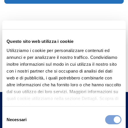
Questo sito web utilizza i cookie
Utilizziamo i cookie per personalizzare contenuti ed
annunci e per analizzare il nostro traffico. Condividiamo
inoltre informazioni sul modo in cui utilizza il nostro sito
Hai bisogno di
con i nostri partner che si occupano di analisi dei dati
informazioni?
web e di pubblicità, i quali potrebbero combinarle con
altre informazioni che ha fornito loro o che hanno raccolto
Trova l'Agenzia più vicina a te e parla con
dal suo utilizzo dei loro servizi. Maggiori informazioni su
un nostro Agente.
quali cookie utilizziamo nella sezione Dettagli. Scopra di
più su chi siamo, come può contattarci e come trattiamo i
Contattaci
dati personali nella nostra Informativa sulla privacy che
Selezione
può trovare nel footer del sito nella sezione "Informativa
Necessari
del
Privacy del sito".
consenso