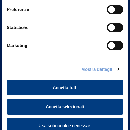
Preferenze
Statistiche
Marketing
Mostra dettagli
Vittoria Assicurazioni S.p.A.
Via Ignazio Gardella, 2
20149 Milano
Accetta tutti
Part. IVA 01329510158
Accetta selezionati
FAQ
Governance
Usa solo cookie necessari