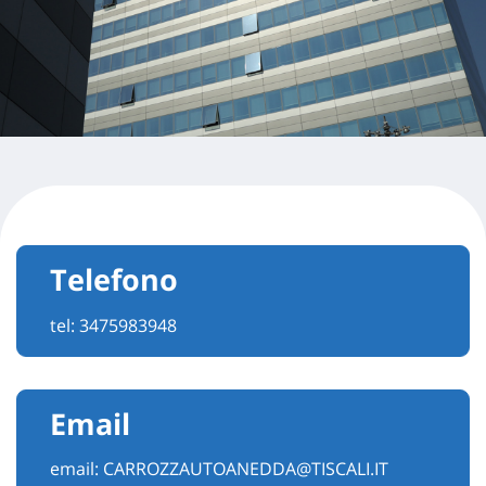
Telefono
tel:
3475983948
Email
email:
CARROZZAUTOANEDDA@TISCALI.IT