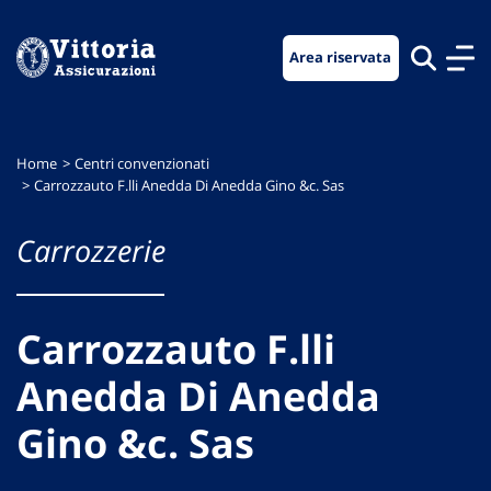
Vai
Vai
Vai
al
al
al
Area riservata
menu
contenuto
footer
di
principale
navigazione
Home
Centri convenzionati
Carrozzauto F.lli Anedda Di Anedda Gino &c. Sas
Carrozzerie
Carrozzauto F.lli
Anedda Di Anedda
Gino &c. Sas