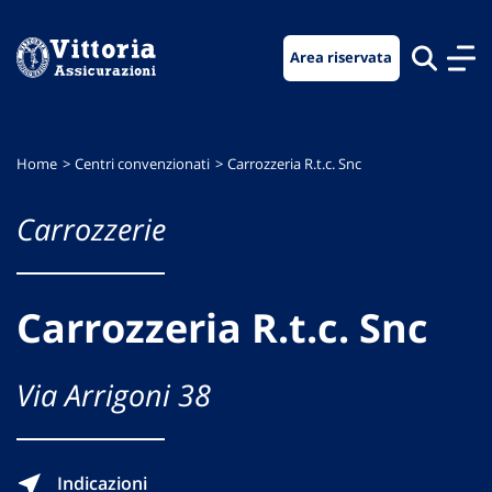
Vai
Vai
Vai
al
al
al
Area riservata
menu
contenuto
footer
di
principale
navigazione
Home
Centri convenzionati
Carrozzeria R.t.c. Snc
Carrozzerie
Carrozzeria R.t.c. Snc
Via Arrigoni 38
Indicazioni