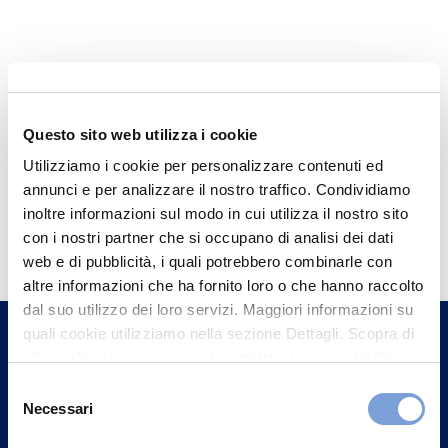
Questo sito web utilizza i cookie
Utilizziamo i cookie per personalizzare contenuti ed
annunci e per analizzare il nostro traffico. Condividiamo
inoltre informazioni sul modo in cui utilizza il nostro sito
Hai bisogno di
con i nostri partner che si occupano di analisi dei dati
informazioni?
web e di pubblicità, i quali potrebbero combinarle con
Trova l'Agenzia più vicina a te e parla con
altre informazioni che ha fornito loro o che hanno raccolto
dal suo utilizzo dei loro servizi. Maggiori informazioni su
un nostro Agente.
quali cookie utilizziamo nella sezione Dettagli. Scopra di
più su chi siamo, come può contattarci e come trattiamo i
Contattaci
dati personali nella nostra Informativa sulla privacy che
Selezione
può trovare nel footer del sito nella sezione "Informativa
Necessari
del
Privacy del sito".
consenso