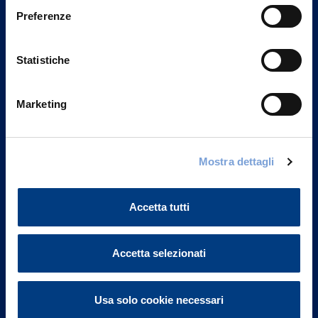
Preferenze
Statistiche
Marketing
Mostra dettagli
Vittoria Assicurazioni S.p.A.
Via Ignazio Gardella, 2
20149 Milano
Accetta tutti
Part. IVA 01329510158
FAQ
Accetta selezionati
Governance
Usa solo cookie necessari