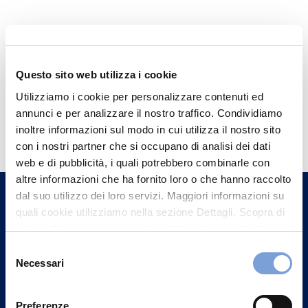
Questo sito web utilizza i cookie
Utilizziamo i cookie per personalizzare contenuti ed
annunci e per analizzare il nostro traffico. Condividiamo
Hai bisogno di
inoltre informazioni sul modo in cui utilizza il nostro sito
informazioni?
con i nostri partner che si occupano di analisi dei dati
Trova l'Agenzia più vicina a te e parla con
web e di pubblicità, i quali potrebbero combinarle con
altre informazioni che ha fornito loro o che hanno raccolto
un nostro Agente.
dal suo utilizzo dei loro servizi. Maggiori informazioni su
quali cookie utilizziamo nella sezione Dettagli. Scopra di
Contattaci
più su chi siamo, come può contattarci e come trattiamo i
dati personali nella nostra Informativa sulla privacy che
Selezione
può trovare nel footer del sito nella sezione "Informativa
Necessari
del
Privacy del sito".
consenso
Preferenze