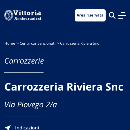
Vai
Vai
Vai
al
al
al
Area riservata
menu
contenuto
footer
di
principale
navigazione
Home
Centri convenzionati
Carrozzeria Riviera Snc
Carrozzerie
Carrozzeria Riviera Snc
Via Piovego 2/a
Indicazioni