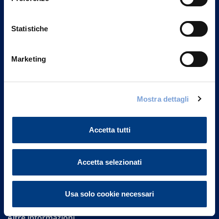
Statistiche
Marketing
Vittoria Assicurazioni S.p.A.
Mostra dettagli
Via Ignazio Gardella, 2
20149 Milano
Part. IVA 01329510158
Accetta tutti
FAQ
Accetta selezionati
Governance
Investor Relations
Usa solo cookie necessari
Altre informazioni