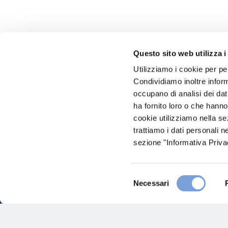
Questo sito web utilizza i
Utilizziamo i cookie per pe
Hai bi
Condividiamo inoltre informa
occupano di analisi dei dat
Trova l'A
ha fornito loro o che hanno
nostro Ag
cookie utilizziamo nella s
trattiamo i dati personali n
sezione "Informativa Privac
Selezione
Necessari
del
consenso
FAQ