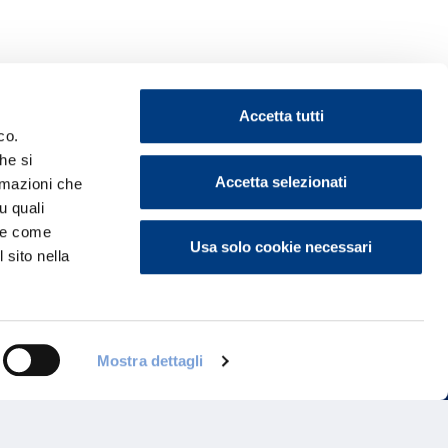
Accetta tutti
co.
he si
Accetta selezionati
ormazioni che
ontattaci
u quali
i e come
Usa solo cookie necessari
 sito nella
Mostra dettagli
Programma di Fidelizzazione