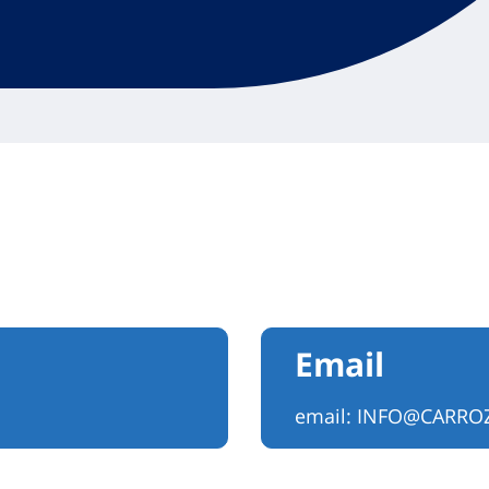
Email
email:
INFO@CARROZ