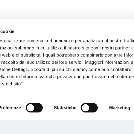
 cookie
rsonalizzare contenuti ed annunci e per analizzare il nostro traffi
sogno di informazioni?
zioni sul modo in cui utilizza il nostro sito con i nostri partner c
i web e di pubblicità, i quali potrebbero combinarle con altre inf
genzia più vicina a te e parla con un
C
 raccolto dal suo utilizzo dei loro servizi. Maggiori informazioni s
ente.
ezione Dettagli. Scopra di più su chi siamo, come può contattarc
ella nostra Informativa sulla privacy che può trovare nel footer del
y del sito".
Preferenze
Statistiche
Marketing
Performances