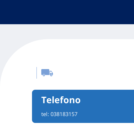
Telefono
tel:
038183157