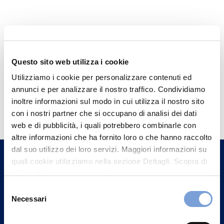
Questo sito web utilizza i cookie
Utilizziamo i cookie per personalizzare contenuti ed
annunci e per analizzare il nostro traffico. Condividiamo
Hai bisogno di
inoltre informazioni sul modo in cui utilizza il nostro sito
informazioni?
con i nostri partner che si occupano di analisi dei dati
web e di pubblicità, i quali potrebbero combinarle con
Trova l'Agenzia più vicina a te e parla con
altre informazioni che ha fornito loro o che hanno raccolto
un nostro Agente.
dal suo utilizzo dei loro servizi. Maggiori informazioni su
quali cookie utilizziamo nella sezione Dettagli. Scopra di
più su chi siamo, come può contattarci e come trattiamo i
Contattaci
dati personali nella nostra Informativa sulla privacy che
Selezione
può trovare nel footer del sito nella sezione "Informativa
Necessari
del
Privacy del sito".
consenso