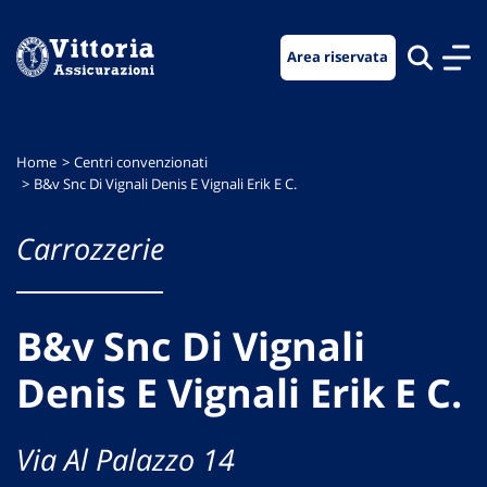
Vai
Vai
Vai
al
al
al
Area riservata
menu
contenuto
footer
di
principale
navigazione
Home
Centri convenzionati
B&v Snc Di Vignali Denis E Vignali Erik E C.
Carrozzerie
B&v Snc Di Vignali
Denis E Vignali Erik E C.
Via Al Palazzo 14