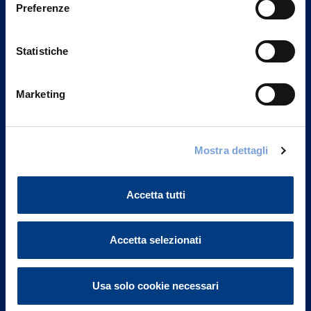
Preferenze
Statistiche
Marketing
Vittoria Assicurazioni S.p.A.
Mostra dettagli
Via Ignazio Gardella, 2
20149 Milano
Accetta tutti
Part. IVA 01329510158
FAQ
Accetta selezionati
Governance
Usa solo cookie necessari
Investor Relations