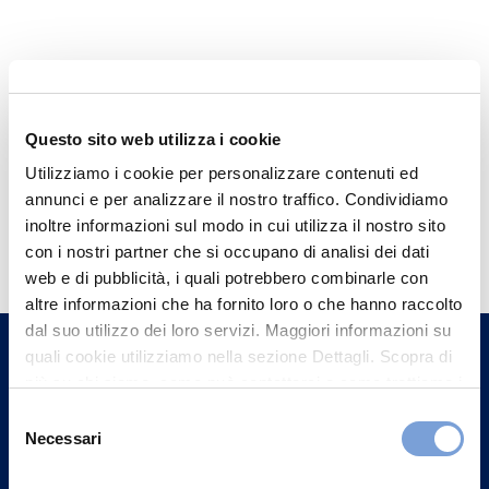
Questo sito web utilizza i cookie
Utilizziamo i cookie per personalizzare contenuti ed
annunci e per analizzare il nostro traffico. Condividiamo
Hai bisogno di
inoltre informazioni sul modo in cui utilizza il nostro sito
con i nostri partner che si occupano di analisi dei dati
informazioni?
web e di pubblicità, i quali potrebbero combinarle con
Trova l'Agenzia più vicina a te e parla con
altre informazioni che ha fornito loro o che hanno raccolto
un nostro Agente.
dal suo utilizzo dei loro servizi. Maggiori informazioni su
quali cookie utilizziamo nella sezione Dettagli. Scopra di
più su chi siamo, come può contattarci e come trattiamo i
Contattaci
dati personali nella nostra Informativa sulla privacy che
Selezione
può trovare nel footer del sito nella sezione "Informativa
Necessari
del
Privacy del sito".
consenso