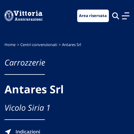
Vai
Vai
Vai
al
al
al
Area riservata
menu
contenuto
footer
di
principale
navigazione
Home
Centri convenzionati
Antares Srl
Carrozzerie
Antares Srl
Vicolo Siria 1
Indicazioni