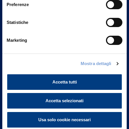
Preferenze
Statistiche
Marketing
Vittoria Assicurazioni S.p.A.
Mostra dettagli
Via Ignazio Gardella, 2
20149 Milano
Accetta tutti
Part. IVA 01329510158
FAQ
Accetta selezionati
Governance
Usa solo cookie necessari
Investor Relations