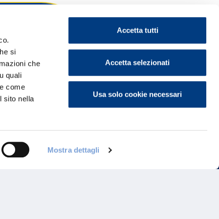
Accetta tutti
co.
he si
ontattaci
Accetta selezionati
ormazioni che
u quali
i e come
Usa solo cookie necessari
 sito nella
Mostra dettagli
Programma di Fidelizzazione
Reclami