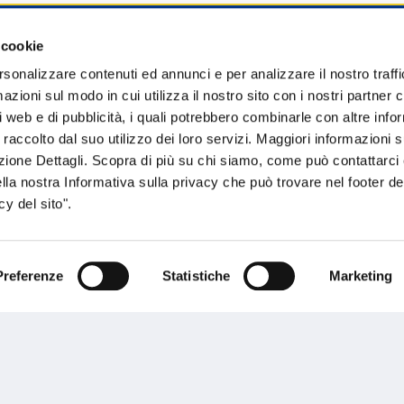
 cookie
sogno di informazioni?
rsonalizzare contenuti ed annunci e per analizzare il nostro traffi
zioni sul modo in cui utilizza il nostro sito con i nostri partner c
genzia più vicina a te e parla con un
C
i web e di pubblicità, i quali potrebbero combinarle con altre inf
ente.
 raccolto dal suo utilizzo dei loro servizi. Maggiori informazioni s
ezione Dettagli. Scopra di più su chi siamo, come può contattarc
ella nostra Informativa sulla privacy che può trovare nel footer del
y del sito".
Preferenze
Statistiche
Marketing
Performances
rnance
Press