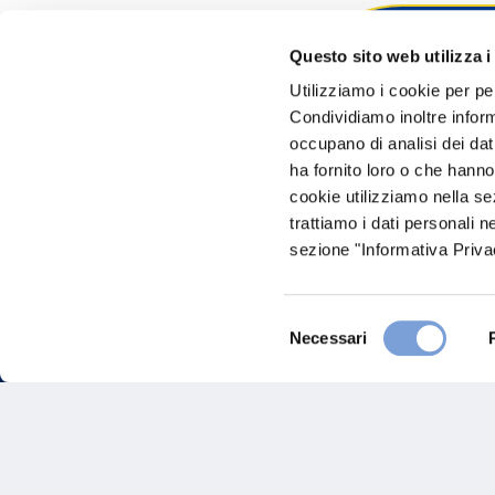
Questo sito web utilizza i
Hai bi
Utilizziamo i cookie per pe
Condividiamo inoltre informa
Trova l'A
occupano di analisi dei dat
nostro Ag
ha fornito loro o che hanno
cookie utilizziamo nella s
trattiamo i dati personali n
sezione "Informativa Privac
Selezione
Necessari
del
consenso
FAQ
Gove
Vittoria Assicurazioni S.p.A.