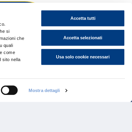
Accetta tutti
co.
he si
ontattaci
Accetta selezionati
ormazioni che
u quali
i e come
Usa solo cookie necessari
 sito nella
Mostra dettagli
Programma di Fidelizzazione
Reclami