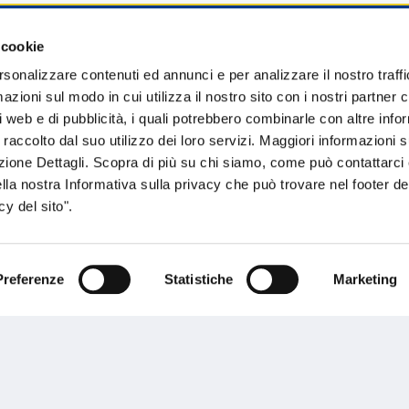
 cookie
sogno di informazioni?
rsonalizzare contenuti ed annunci e per analizzare il nostro traffi
zioni sul modo in cui utilizza il nostro sito con i nostri partner c
genzia più vicina a te e parla con un
C
i web e di pubblicità, i quali potrebbero combinarle con altre inf
ente.
 raccolto dal suo utilizzo dei loro servizi. Maggiori informazioni s
ezione Dettagli. Scopra di più su chi siamo, come può contattarc
ella nostra Informativa sulla privacy che può trovare nel footer del
y del sito".
Preferenze
Statistiche
Marketing
Performances
rnance
Press