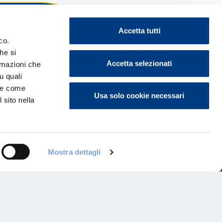
Accetta tutti
co.
he si
ontattaci
Accetta selezionati
ormazioni che
u quali
i e come
Usa solo cookie necessari
 sito nella
Mostra dettagli
Programma di Fidelizzazione
Reclami