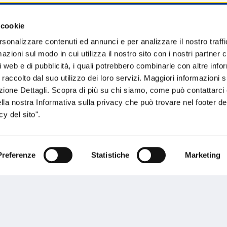
 cookie
sogno di informazioni?
rsonalizzare contenuti ed annunci e per analizzare il nostro traffi
zioni sul modo in cui utilizza il nostro sito con i nostri partner c
genzia più vicina a te e parla con un
C
i web e di pubblicità, i quali potrebbero combinarle con altre inf
ente.
 raccolto dal suo utilizzo dei loro servizi. Maggiori informazioni s
ezione Dettagli. Scopra di più su chi siamo, come può contattarc
ella nostra Informativa sulla privacy che può trovare nel footer del
y del sito".
Preferenze
Statistiche
Marketing
Performances
rnance
Press