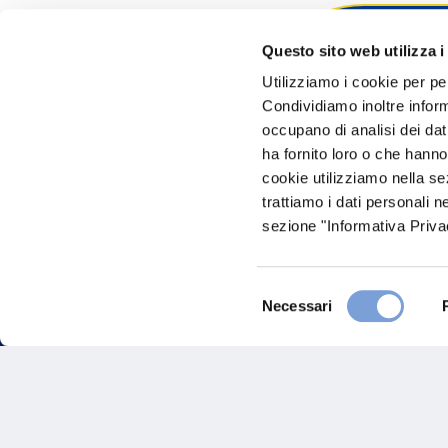
Questo sito web utilizza i
Hai bi
Utilizziamo i cookie per pe
Condividiamo inoltre informa
Trova l'A
occupano di analisi dei dat
nostro Ag
ha fornito loro o che hanno
cookie utilizziamo nella s
trattiamo i dati personali n
sezione "Informativa Privac
Selezione
Necessari
del
consenso
FAQ
Gove
Vittoria Assicurazioni S.p.A.