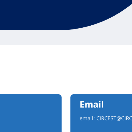
Email
email:
CIRCEST@CIR