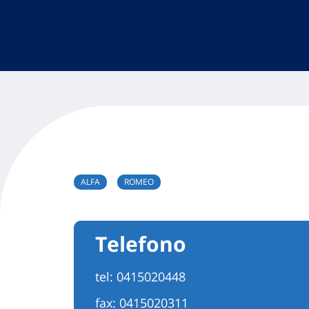
ALFA
ROMEO
Telefono
tel:
0415020448
fax: 0415020311