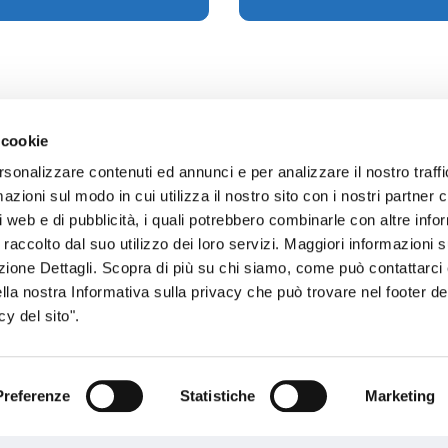
 cookie
rsonalizzare contenuti ed annunci e per analizzare il nostro traffi
zioni sul modo in cui utilizza il nostro sito con i nostri partner c
sogno di informazioni?
i web e di pubblicità, i quali potrebbero combinarle con altre inf
 raccolto dal suo utilizzo dei loro servizi. Maggiori informazioni s
genzia più vicina a te e parla con un
C
ezione Dettagli. Scopra di più su chi siamo, come può contattarc
ente.
ella nostra Informativa sulla privacy che può trovare nel footer del
y del sito".
Preferenze
Statistiche
Marketing