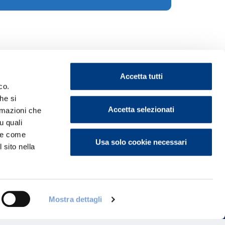
Accetta tutti
co.
he si
Accetta selezionati
ormazioni che
u quali
ontattaci
i e come
Usa solo cookie necessari
 sito nella
Mostra dettagli