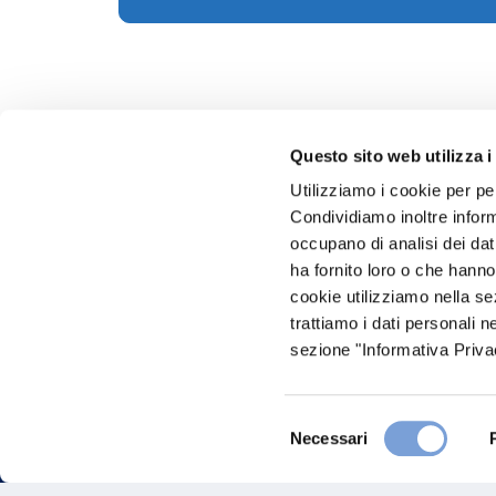
Questo sito web utilizza i
Utilizziamo i cookie per pe
Condividiamo inoltre informa
Hai bi
occupano di analisi dei dat
ha fornito loro o che hanno
Trova l'A
cookie utilizziamo nella s
nostro Ag
trattiamo i dati personali n
sezione "Informativa Privac
Selezione
Necessari
del
consenso