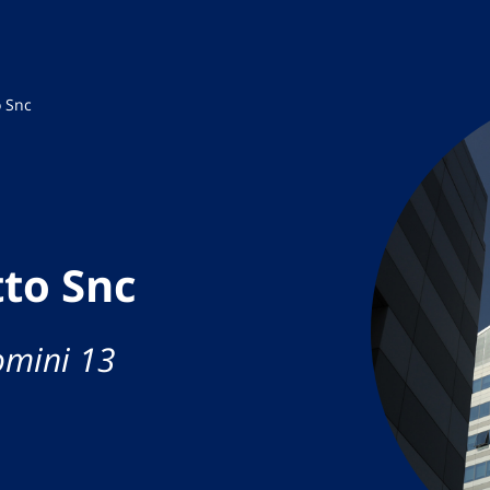
o Snc
tto Snc
omini 13