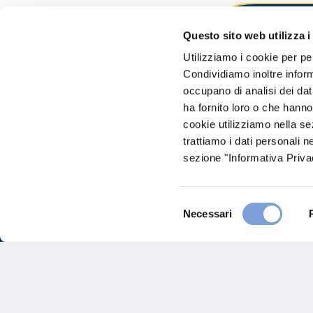
Questo sito web utilizza i
Hai bi
Utilizziamo i cookie per pe
Condividiamo inoltre informa
Trova l'A
occupano di analisi dei dat
nostro Ag
ha fornito loro o che hanno
cookie utilizziamo nella s
trattiamo i dati personali n
sezione "Informativa Privac
Selezione
Necessari
del
consenso
FAQ
Gove
Vittoria Assicurazioni S.p.A.