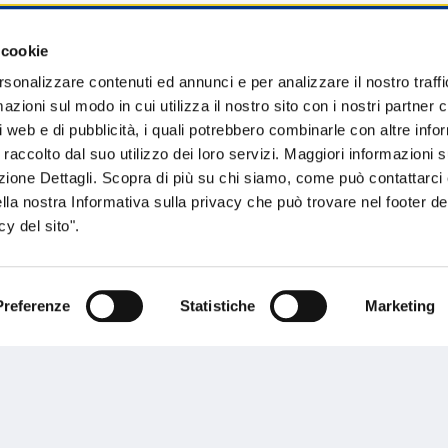
 cookie
sogno di informazioni?
rsonalizzare contenuti ed annunci e per analizzare il nostro traffi
zioni sul modo in cui utilizza il nostro sito con i nostri partner c
genzia più vicina a te e parla con un
C
i web e di pubblicità, i quali potrebbero combinarle con altre inf
ente.
 raccolto dal suo utilizzo dei loro servizi. Maggiori informazioni s
ezione Dettagli. Scopra di più su chi siamo, come può contattarc
ella nostra Informativa sulla privacy che può trovare nel footer del
y del sito".
Preferenze
Statistiche
Marketing
Performances
rnance
Press