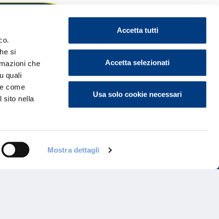
Accetta tutti
co.
he si
ontattaci
Accetta selezionati
ormazioni che
u quali
i e come
Usa solo cookie necessari
 sito nella
Mostra dettagli
Programma di Fidelizzazione
Reclami