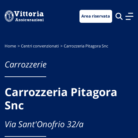
Vai
Vai
Vai
al
al
al
Area riservata
menu
contenuto
footer
di
principale
navigazione
Home
Centri convenzionati
Carrozzeria Pitagora Snc
Carrozzerie
Carrozzeria Pitagora
Snc
Via Sant'Onofrio 32/a