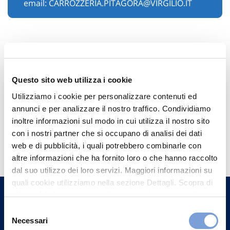
email:
CARROZZERIA.PITAGORA@VIRGILIO.IT
Questo sito web utilizza i cookie
Utilizziamo i cookie per personalizzare contenuti ed
annunci e per analizzare il nostro traffico. Condividiamo
inoltre informazioni sul modo in cui utilizza il nostro sito
Hai bisogno di
con i nostri partner che si occupano di analisi dei dati
web e di pubblicità, i quali potrebbero combinarle con
informazioni?
altre informazioni che ha fornito loro o che hanno raccolto
Trova l'Agenzia più vicina a te e parla con
dal suo utilizzo dei loro servizi. Maggiori informazioni su
quali cookie utilizziamo nella sezione Dettagli. Scopra di
un nostro Agente.
più su chi siamo, come può contattarci e come trattiamo i
dati personali nella nostra Informativa sulla privacy che
Selezione
Contattaci
può trovare nel footer del sito nella sezione "Informativa
Necessari
del