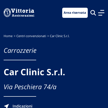
Vai
Vai
Vai
al
al
al
Area riservata
menu
contenuto
footer
di
principale
navigazione
Home
Centri convenzionati
Car Clinic S.r.l.
Carrozzerie
Car Clinic S.r.l.
Via Peschiera 74/a
Indicazioni