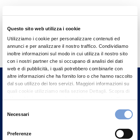
Questo sito web utilizza i cookie
Utilizziamo i cookie per personalizzare contenuti ed
Hai bisogno di
annunci e per analizzare il nostro traffico. Condividiamo
informazioni?
inoltre informazioni sul modo in cui utilizza il nostro sito
con i nostri partner che si occupano di analisi dei dati
Trova l'Agenzia più vicina a te e parla con
web e di pubblicità, i quali potrebbero combinarle con
un nostro Agente.
altre informazioni che ha fornito loro o che hanno raccolto
dal suo utilizzo dei loro servizi. Maggiori informazioni su
Contattaci
quali cookie utilizziamo nella sezione Dettagli. Scopra di
più su chi siamo, come può contattarci e come trattiamo i
dati personali nella nostra Informativa sulla privacy che
Selezione
può trovare nel footer del sito nella sezione "Informativa
Necessari
del
Privacy del sito".
consenso
Preferenze