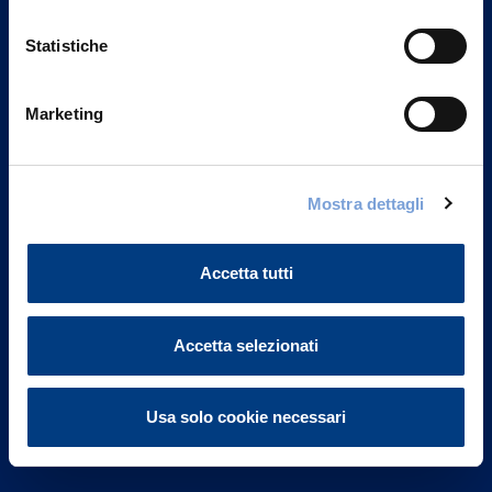
Statistiche
Marketing
Vittoria Assicurazioni S.p.A.
Via Ignazio Gardella, 2
Mostra dettagli
20149 Milano
Part. IVA 01329510158
Accetta tutti
FAQ
Governance
Accetta selezionati
Investor Relations
Usa solo cookie necessari
Altre informazioni