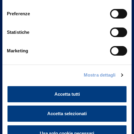
Privacy del sito".
consenso
Preferenze
Statistiche
Marketing
Mostra dettagli
Vittoria Assicurazioni S.p.A.
Via Ignazio Gardella, 2
Accetta tutti
20149 Milano
Part. IVA 01329510158
Accetta selezionati
FAQ
Governance
Usa solo cookie necessari