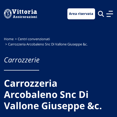
Vai
Vai
Vai
al
al
al
Area riservata
menu
contenuto
footer
di
principale
navigazione
Home
Centri convenzionati
Carrozzeria Arcobaleno Snc Di Vallone Giuseppe &c.
Carrozzerie
Carrozzeria
Arcobaleno Snc Di
Vallone Giuseppe &c.