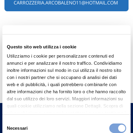
CARROZZERIA.ARCOBALENO11@HOTMAIL.COM
Questo sito web utilizza i cookie
Utilizziamo i cookie per personalizzare contenuti ed
annunci e per analizzare il nostro traffico. Condividiamo
inoltre informazioni sul modo in cui utilizza il nostro sito
con i nostri partner che si occupano di analisi dei dati
Hai bisogno di
web e di pubblicità, i quali potrebbero combinarle con
informazioni?
altre informazioni che ha fornito loro o che hanno raccolto
Trova l'Agenzia più vicina a te e parla con
dal suo utilizzo dei loro servizi. Maggiori informazioni su
quali cookie utilizziamo nella sezione Dettagli. Scopra di
un nostro Agente.
più su chi siamo, come può contattarci e come trattiamo i
dati personali nella nostra Informativa sulla privacy che
Selezione
Contattaci
può trovare nel footer del sito nella sezione "Informativa
Necessari
del