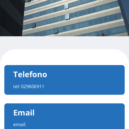
Telefono
tel:
029606911
Email
email: