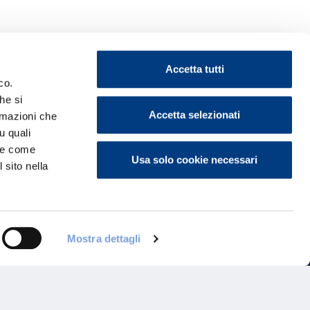
Accetta tutti
co.
he si
Accetta selezionati
ormazioni che
ontattaci
u quali
i e come
Usa solo cookie necessari
 sito nella
Mostra dettagli
Programma di Fidelizzazione