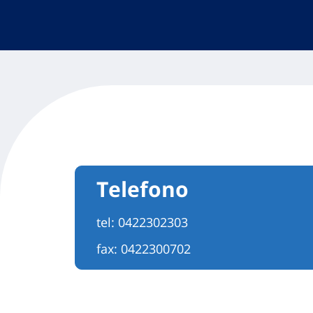
Telefono
tel:
0422302303
fax: 0422300702