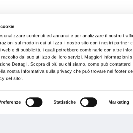
 cookie
rsonalizzare contenuti ed annunci e per analizzare il nostro traffi
sogno di informazioni?
zioni sul modo in cui utilizza il nostro sito con i nostri partner c
i web e di pubblicità, i quali potrebbero combinarle con altre inf
genzia più vicina a te e parla con un
C
 raccolto dal suo utilizzo dei loro servizi. Maggiori informazioni s
ente.
ezione Dettagli. Scopra di più su chi siamo, come può contattarc
ella nostra Informativa sulla privacy che può trovare nel footer del
y del sito".
Preferenze
Statistiche
Marketing
Performances