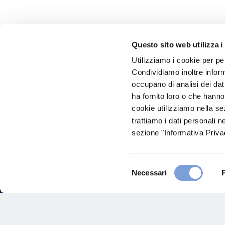
Questo sito web utilizza i
Utilizziamo i cookie per pe
Hai bi
Condividiamo inoltre informa
occupano di analisi dei dat
Trova l'A
ha fornito loro o che hanno
nostro Ag
cookie utilizziamo nella s
trattiamo i dati personali n
sezione "Informativa Privac
Selezione
Necessari
del
consenso
FAQ