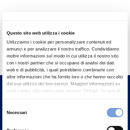
Questo sito web utilizza i cookie
Utilizziamo i cookie per personalizzare contenuti ed
annunci e per analizzare il nostro traffico. Condividiamo
Hai bisogno di
inoltre informazioni sul modo in cui utilizza il nostro sito
informazioni?
con i nostri partner che si occupano di analisi dei dati
web e di pubblicità, i quali potrebbero combinarle con
Trova l'Agenzia più vicina a te e parla con
altre informazioni che ha fornito loro o che hanno raccolto
un nostro Agente.
dal suo utilizzo dei loro servizi. Maggiori informazioni su
quali cookie utilizziamo nella sezione Dettagli. Scopra di
Contattaci
più su chi siamo, come può contattarci e come trattiamo i
dati personali nella nostra Informativa sulla privacy che
Selezione
può trovare nel footer del sito nella sezione "Informativa
Necessari
del
Privacy del sito".
consenso