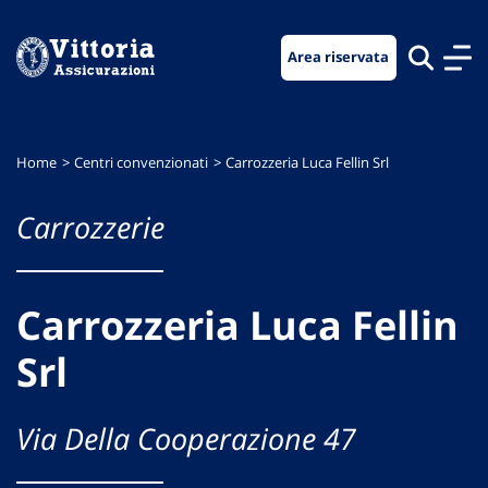
Vai
Vai
Vai
al
al
al
Area riservata
menu
contenuto
footer
di
principale
navigazione
Home
Centri convenzionati
Carrozzeria Luca Fellin Srl
Carrozzerie
Carrozzeria Luca Fellin
Srl
Via Della Cooperazione 47