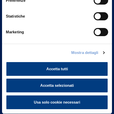
Preferenze
Statistiche
Marketing
Vittoria Assicurazioni S.p.A.
Mostra dettagli
Via Ignazio Gardella, 2
20149 Milano
Part. IVA 01329510158
Accetta tutti
FAQ
Accetta selezionati
Governance
Usa solo cookie necessari
Investor Relations