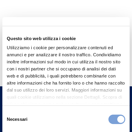
Questo sito web utilizza i cookie
Utilizziamo i cookie per personalizzare contenuti ed
annunci e per analizzare il nostro traffico. Condividiamo
Hai bisogno di
inoltre informazioni sul modo in cui utilizza il nostro sito
con i nostri partner che si occupano di analisi dei dati
informazioni?
web e di pubblicità, i quali potrebbero combinarle con
Trova l'Agenzia più vicina a te e parla con
altre informazioni che ha fornito loro o che hanno raccolto
un nostro Agente.
dal suo utilizzo dei loro servizi. Maggiori informazioni su
quali cookie utilizziamo nella sezione Dettagli. Scopra di
più su chi siamo, come può contattarci e come trattiamo i
Contattaci
dati personali nella nostra Informativa sulla privacy che
Selezione
può trovare nel footer del sito nella sezione "Informativa
Necessari
del
Privacy del sito".
consenso