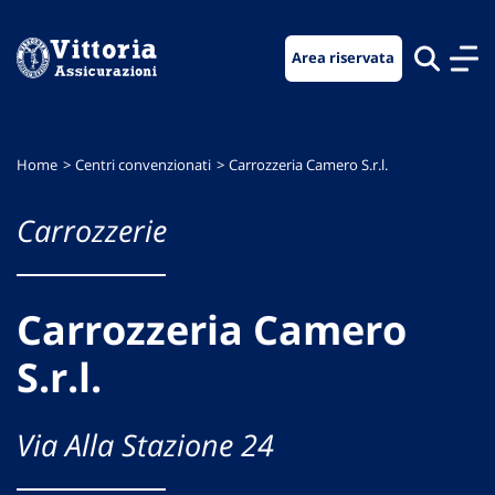
Vai
Vai
Vai
al
al
al
Area riservata
menu
contenuto
footer
di
principale
navigazione
Home
Centri convenzionati
Carrozzeria Camero S.r.l.
Carrozzerie
Carrozzeria Camero
S.r.l.
Via Alla Stazione 24