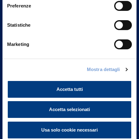
Preferenze
Statistiche
Marketing
Mostra dettagli
Vittoria Assicurazioni S.p.A.
Via Ignazio Gardella, 2
20149 Milano
Accetta tutti
Part. IVA 01329510158
FAQ
Accetta selezionati
Governance
Usa solo cookie necessari
Investor Relations