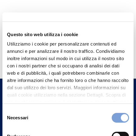
Questo sito web utilizza i cookie
Utilizziamo i cookie per personalizzare contenuti ed
annunci e per analizzare il nostro traffico. Condividiamo
Hai bisogno di
inoltre informazioni sul modo in cui utilizza il nostro sito
informazioni?
con i nostri partner che si occupano di analisi dei dati
web e di pubblicità, i quali potrebbero combinarle con
Trova l'Agenzia più vicina a te e parla con
altre informazioni che ha fornito loro o che hanno raccolto
un nostro Agente.
dal suo utilizzo dei loro servizi. Maggiori informazioni su
quali cookie utilizziamo nella sezione Dettagli. Scopra di
Contattaci
più su chi siamo, come può contattarci e come trattiamo i
dati personali nella nostra Informativa sulla privacy che
Selezione
può trovare nel footer del sito nella sezione "Informativa
Necessari
del
Privacy del sito".
consenso