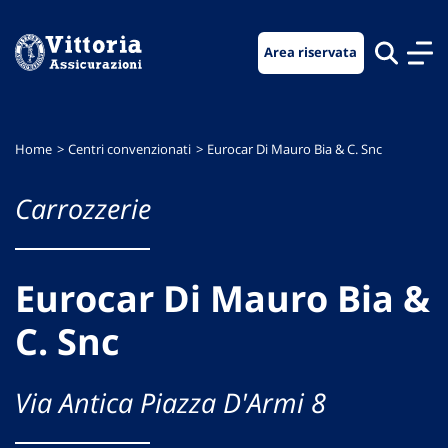
Vai
Vai
Vai
al
al
al
Area riservata
menu
contenuto
footer
di
principale
navigazione
Home
Centri convenzionati
Eurocar Di Mauro Bia & C. Snc
Carrozzerie
Eurocar Di Mauro Bia &
C. Snc
Via Antica Piazza D'Armi 8