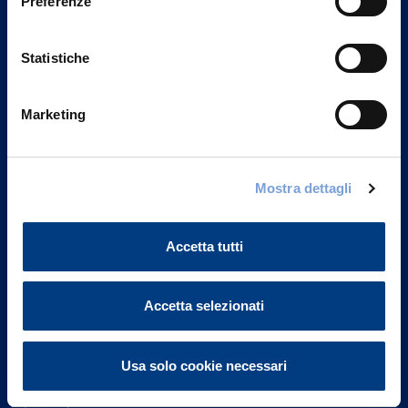
Preferenze
Statistiche
Marketing
Vittoria Assicurazioni S.p.A.
Mostra dettagli
Via Ignazio Gardella, 2
20149 Milano
Part. IVA 01329510158
Accetta tutti
FAQ
Accetta selezionati
Governance
Usa solo cookie necessari
Investor Relations