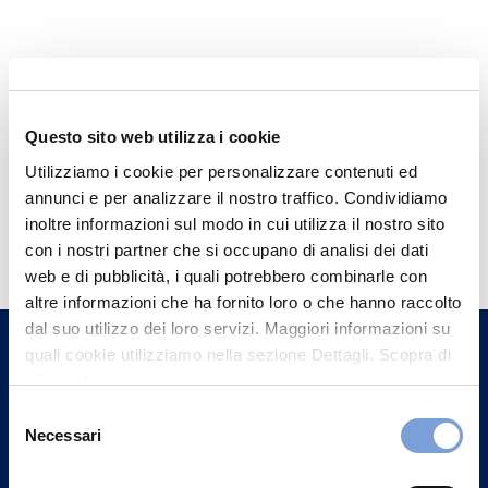
Questo sito web utilizza i cookie
Utilizziamo i cookie per personalizzare contenuti ed
annunci e per analizzare il nostro traffico. Condividiamo
Hai bisogno di
inoltre informazioni sul modo in cui utilizza il nostro sito
con i nostri partner che si occupano di analisi dei dati
informazioni?
web e di pubblicità, i quali potrebbero combinarle con
Trova l'Agenzia più vicina a te e parla con
altre informazioni che ha fornito loro o che hanno raccolto
un nostro Agente.
dal suo utilizzo dei loro servizi. Maggiori informazioni su
quali cookie utilizziamo nella sezione Dettagli. Scopra di
più su chi siamo, come può contattarci e come trattiamo i
Contattaci
dati personali nella nostra Informativa sulla privacy che
Selezione
può trovare nel footer del sito nella sezione "Informativa
Necessari
del
Privacy del sito".
consenso