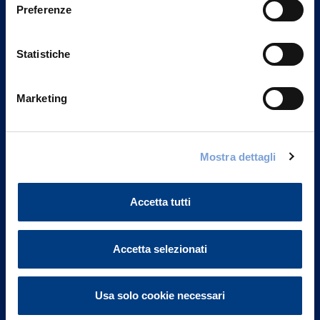
Preferenze
Statistiche
Marketing
Vittoria Assicurazioni S.p.A.
Mostra dettagli
Via Ignazio Gardella, 2
20149 Milano
Accetta tutti
Part. IVA 01329510158
FAQ
Accetta selezionati
Governance
Usa solo cookie necessari
Investor Relations