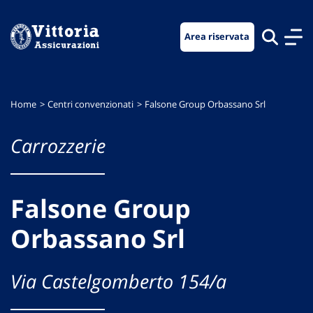
Vai
Vai
Vai
al
al
al
Area riservata
menu
contenuto
footer
di
principale
navigazione
Home
Centri convenzionati
Falsone Group Orbassano Srl
Carrozzerie
Falsone Group
Orbassano Srl
Via Castelgomberto 154/a