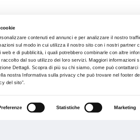
 cookie
rsonalizzare contenuti ed annunci e per analizzare il nostro traffi
sogno di informazioni?
zioni sul modo in cui utilizza il nostro sito con i nostri partner c
i web e di pubblicità, i quali potrebbero combinarle con altre inf
genzia più vicina a te e parla con un
C
 raccolto dal suo utilizzo dei loro servizi. Maggiori informazioni s
ente.
ezione Dettagli. Scopra di più su chi siamo, come può contattarc
ella nostra Informativa sulla privacy che può trovare nel footer del
y del sito".
Preferenze
Statistiche
Marketing
Performances