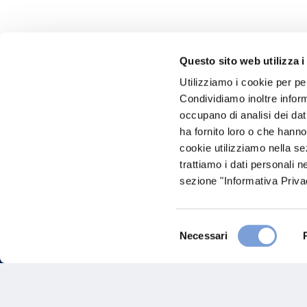
Questo sito web utilizza i
Utilizziamo i cookie per pe
Hai bi
Condividiamo inoltre informa
occupano di analisi dei dat
Trova l'A
ha fornito loro o che hanno
nostro Ag
cookie utilizziamo nella s
trattiamo i dati personali n
sezione "Informativa Privac
Selezione
Necessari
del
consenso
FAQ