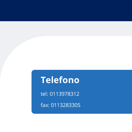
Telefono
tel:
0113978312
fax: 0113283305