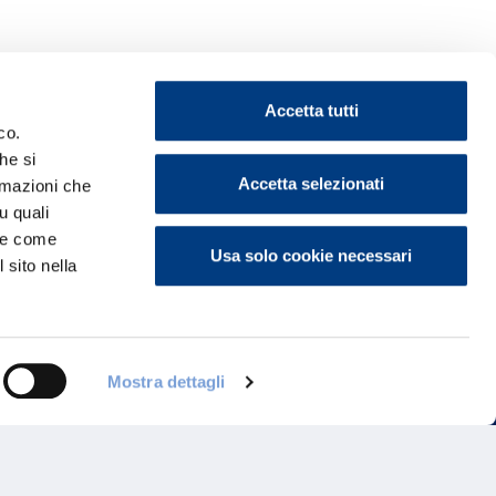
Accetta tutti
co.
he si
Accetta selezionati
ormazioni che
ontattaci
u quali
i e come
Usa solo cookie necessari
 sito nella
Mostra dettagli
Programma di Fidelizzazione