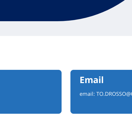
Email
email:
TO.DROSSO@C