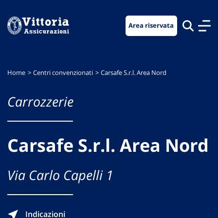
Vai
Vai
Vai
al
al
al
Area riservata
menu
contenuto
footer
di
principale
navigazione
Home
Centri convenzionati
Carsafe S.r.l. Area Nord
Carrozzerie
Carsafe S.r.l. Area Nord
Via Carlo Capelli 1
Indicazioni