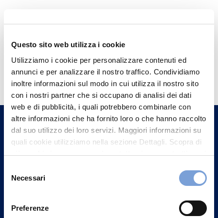
Questo sito web utilizza i cookie
Utilizziamo i cookie per personalizzare contenuti ed
Hai bisogno di
annunci e per analizzare il nostro traffico. Condividiamo
informazioni?
inoltre informazioni sul modo in cui utilizza il nostro sito
con i nostri partner che si occupano di analisi dei dati
Trova l'Agenzia più vicina a te e parla con
web e di pubblicità, i quali potrebbero combinarle con
un nostro Agente.
altre informazioni che ha fornito loro o che hanno raccolto
dal suo utilizzo dei loro servizi. Maggiori informazioni su
Contattaci
quali cookie utilizziamo nella sezione Dettagli. Scopra di
più su chi siamo, come può contattarci e come trattiamo i
dati personali nella nostra Informativa sulla privacy che
Selezione
può trovare nel footer del sito nella sezione "Informativa
Necessari
del
Privacy del sito".
consenso
Preferenze