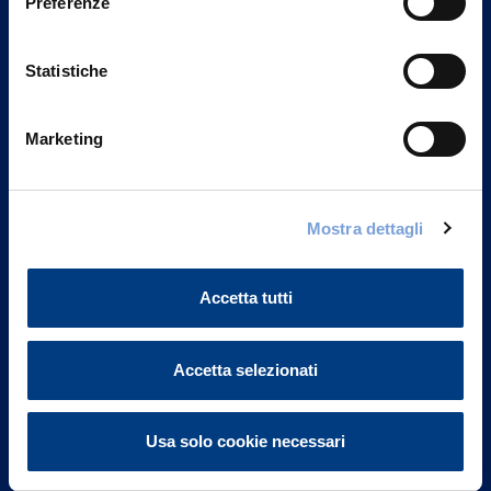
Preferenze
Statistiche
Marketing
Vittoria Assicurazioni S.p.A.
Mostra dettagli
Via Ignazio Gardella, 2
20149 Milano
Part. IVA 01329510158
Accetta tutti
FAQ
Accetta selezionati
Governance
Usa solo cookie necessari
Investor Relations