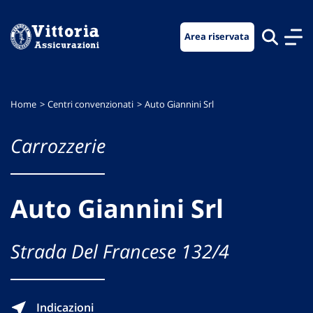
Vai
Vai
Vai
al
al
al
Area riservata
menu
contenuto
footer
di
principale
navigazione
Home
Centri convenzionati
Auto Giannini Srl
Carrozzerie
Auto Giannini Srl
Strada Del Francese 132/4
Indicazioni