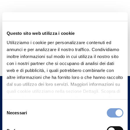
Questo sito web utilizza i cookie
Utilizziamo i cookie per personalizzare contenuti ed
annunci e per analizzare il nostro traffico. Condividiamo
Hai bisogno di
inoltre informazioni sul modo in cui utilizza il nostro sito
informazioni?
con i nostri partner che si occupano di analisi dei dati
web e di pubblicità, i quali potrebbero combinarle con
Trova l'Agenzia più vicina a te e parla con
altre informazioni che ha fornito loro o che hanno raccolto
un nostro Agente.
dal suo utilizzo dei loro servizi. Maggiori informazioni su
quali cookie utilizziamo nella sezione Dettagli. Scopra di
Contattaci
più su chi siamo, come può contattarci e come trattiamo i
dati personali nella nostra Informativa sulla privacy che
Selezione
può trovare nel footer del sito nella sezione "Informativa
Necessari
del
Privacy del sito".
consenso