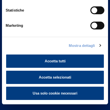
Statistiche
Marketing
Vittoria Assicurazioni S.p.A.
Via Ignazio Gardella, 2
Mostra dettagli
20149 Milano
Part. IVA 01329510158
Accetta tutti
FAQ
Governance
Accetta selezionati
Investor Relations
Usa solo cookie necessari
Altre informazioni