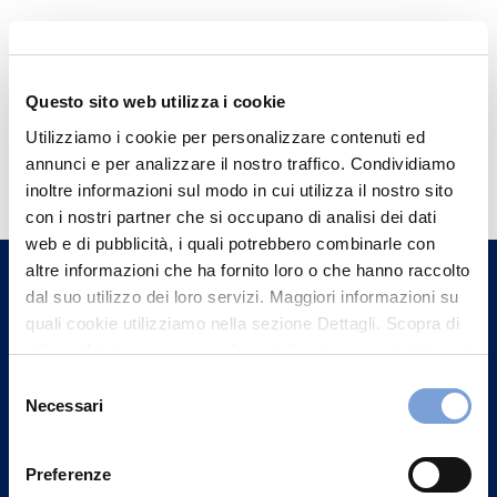
Questo sito web utilizza i cookie
Utilizziamo i cookie per personalizzare contenuti ed
Hai bisogno di
annunci e per analizzare il nostro traffico. Condividiamo
informazioni?
inoltre informazioni sul modo in cui utilizza il nostro sito
con i nostri partner che si occupano di analisi dei dati
Trova l'Agenzia più vicina a te e parla con
web e di pubblicità, i quali potrebbero combinarle con
un nostro Agente.
altre informazioni che ha fornito loro o che hanno raccolto
dal suo utilizzo dei loro servizi. Maggiori informazioni su
Contattaci
quali cookie utilizziamo nella sezione Dettagli. Scopra di
più su chi siamo, come può contattarci e come trattiamo i
dati personali nella nostra Informativa sulla privacy che
Selezione
può trovare nel footer del sito nella sezione "Informativa
Necessari
del
Privacy del sito".
consenso
Preferenze