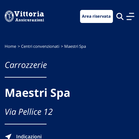
Vai
Vai
Vai
al
al
al
Area riservata
menu
contenuto
footer
di
principale
navigazione
Home
Centri convenzionati
Maestri Spa
Carrozzerie
Maestri Spa
Via Pellice 12
Indicazioni