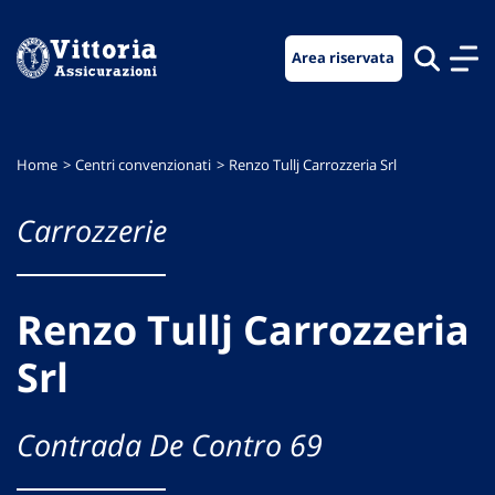
Vai
Vai
Vai
al
al
al
Area riservata
menu
contenuto
footer
di
principale
navigazione
Home
Centri convenzionati
Renzo Tullj Carrozzeria Srl
Carrozzerie
Renzo Tullj Carrozzeria
Srl
Contrada De Contro 69