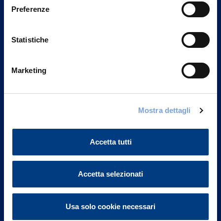
Preferenze
Statistiche
Marketing
Mostra dettagli
Vittoria Assicurazioni S.p.A.
Via Ignazio Gardella, 2
20149 Milano
Accetta tutti
Part. IVA 01329510158
FAQ
Accetta selezionati
Governance
Usa solo cookie necessari
Investor Relations