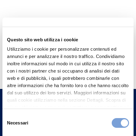
Questo sito web utilizza i cookie
Utilizziamo i cookie per personalizzare contenuti ed
annunci e per analizzare il nostro traffico. Condividiamo
Hai bisogno di
inoltre informazioni sul modo in cui utilizza il nostro sito
con i nostri partner che si occupano di analisi dei dati
informazioni?
web e di pubblicità, i quali potrebbero combinarle con
Trova l'Agenzia più vicina a te e parla con
altre informazioni che ha fornito loro o che hanno raccolto
un nostro Agente.
dal suo utilizzo dei loro servizi. Maggiori informazioni su
quali cookie utilizziamo nella sezione Dettagli. Scopra di
più su chi siamo, come può contattarci e come trattiamo i
Contattaci
dati personali nella nostra Informativa sulla privacy che
Selezione
può trovare nel footer del sito nella sezione "Informativa
Necessari
del
Privacy del sito".
consenso