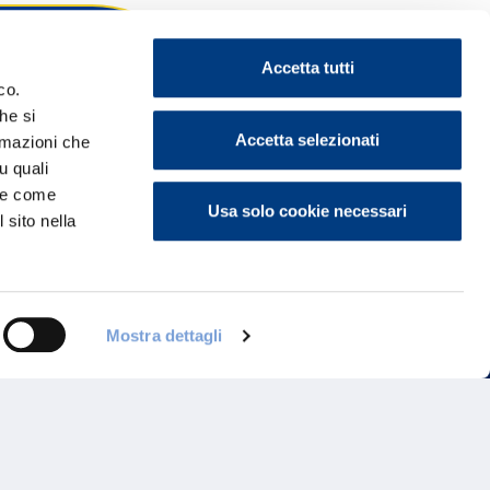
Accetta tutti
co.
he si
ontattaci
Accetta selezionati
ormazioni che
u quali
i e come
Usa solo cookie necessari
 sito nella
Mostra dettagli
Programma di Fidelizzazione
Reclami