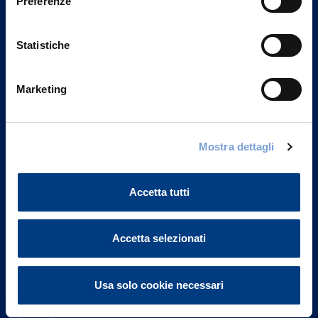
Preferenze
Statistiche
Marketing
Vittoria Assicurazioni S.p.A.
Mostra dettagli
Via Ignazio Gardella, 2
20149 Milano
Part. IVA 01329510158
Accetta tutti
FAQ
Accetta selezionati
Governance
Usa solo cookie necessari
Investor Relations