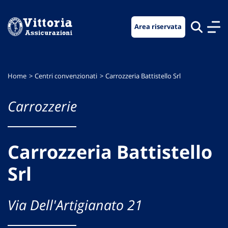
Vai
Vai
Vai
al
al
al
Area riservata
menu
contenuto
footer
di
principale
navigazione
Home
Centri convenzionati
Carrozzeria Battistello Srl
Carrozzerie
Carrozzeria Battistello
Srl
Via Dell'Artigianato 21