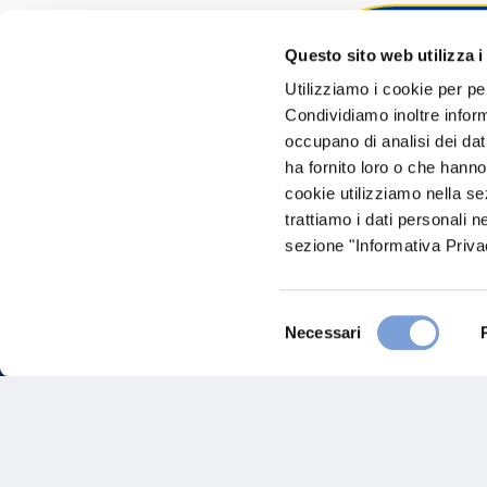
Questo sito web utilizza i
Hai bi
Utilizziamo i cookie per pe
Condividiamo inoltre informa
Trova l'A
occupano di analisi dei dat
nostro Ag
ha fornito loro o che hanno
cookie utilizziamo nella s
trattiamo i dati personali n
sezione "Informativa Privac
Selezione
Necessari
del
consenso
FAQ
Gove
Vittoria Assicurazioni S.p.A.