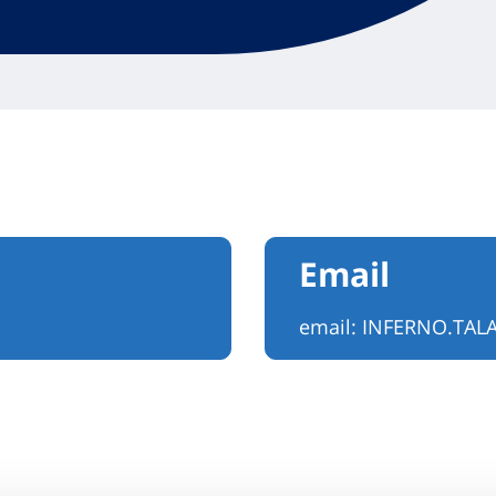
Email
email:
INFERNO.TAL