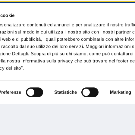
 cookie
sogno di informazioni?
rsonalizzare contenuti ed annunci e per analizzare il nostro traffi
zioni sul modo in cui utilizza il nostro sito con i nostri partner c
genzia più vicina a te e parla con un
C
i web e di pubblicità, i quali potrebbero combinarle con altre inf
ente.
 raccolto dal suo utilizzo dei loro servizi. Maggiori informazioni s
ezione Dettagli. Scopra di più su chi siamo, come può contattarc
ella nostra Informativa sulla privacy che può trovare nel footer del
y del sito".
Preferenze
Statistiche
Marketing
Performances
rnance
Press