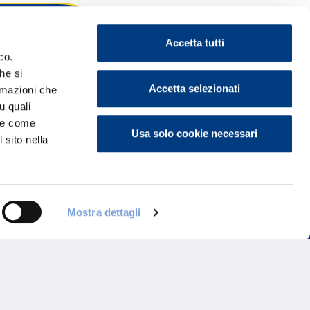
Accetta tutti
co.
he si
ontattaci
Accetta selezionati
ormazioni che
u quali
i e come
Usa solo cookie necessari
 sito nella
Mostra dettagli
Programma di Fidelizzazione
Reclami