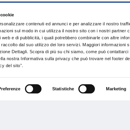
 cookie
sogno di informazioni?
rsonalizzare contenuti ed annunci e per analizzare il nostro traffi
zioni sul modo in cui utilizza il nostro sito con i nostri partner c
genzia più vicina a te e parla con un
C
i web e di pubblicità, i quali potrebbero combinarle con altre inf
ente.
 raccolto dal suo utilizzo dei loro servizi. Maggiori informazioni s
ezione Dettagli. Scopra di più su chi siamo, come può contattarc
ella nostra Informativa sulla privacy che può trovare nel footer del
y del sito".
Preferenze
Statistiche
Marketing
Performances
rnance
Press