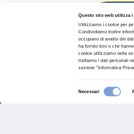
Questo sito web utilizza i
Hai bi
Utilizziamo i cookie per pe
Condividiamo inoltre informa
Trova l'A
occupano di analisi dei dat
nostro Ag
ha fornito loro o che hanno
cookie utilizziamo nella s
trattiamo i dati personali n
sezione "Informativa Privac
Selezione
Necessari
del
consenso
FAQ
Gove
Vittoria Assicurazioni S.p.A.