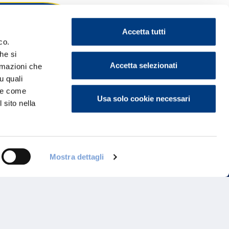
Accetta tutti
co.
he si
ontattaci
Accetta selezionati
ormazioni che
u quali
i e come
Usa solo cookie necessari
 sito nella
Mostra dettagli
Programma di Fidelizzazione
Reclami