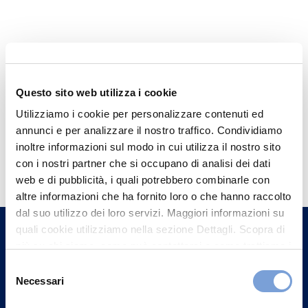
Questo sito web utilizza i cookie
Utilizziamo i cookie per personalizzare contenuti ed
annunci e per analizzare il nostro traffico. Condividiamo
inoltre informazioni sul modo in cui utilizza il nostro sito
Hai bisogno di
con i nostri partner che si occupano di analisi dei dati
informazioni?
web e di pubblicità, i quali potrebbero combinarle con
Trova l'Agenzia più vicina a te e parla con
altre informazioni che ha fornito loro o che hanno raccolto
dal suo utilizzo dei loro servizi. Maggiori informazioni su
un nostro Agente.
quali cookie utilizziamo nella sezione Dettagli. Scopra di
più su chi siamo, come può contattarci e come trattiamo i
Contattaci
dati personali nella nostra Informativa sulla privacy che
Selezione
può trovare nel footer del sito nella sezione "Informativa
Necessari
del
Privacy del sito".
consenso