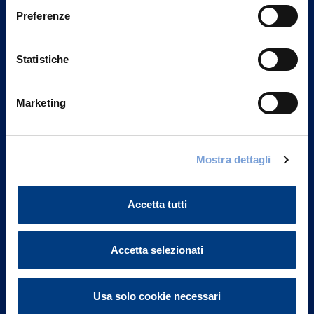
Preferenze
Statistiche
Marketing
Mostra dettagli
Vittoria Assicurazioni S.p.A.
Via Ignazio Gardella, 2
20149 Milano
Accetta tutti
Part. IVA 01329510158
FAQ
Accetta selezionati
Governance
Usa solo cookie necessari