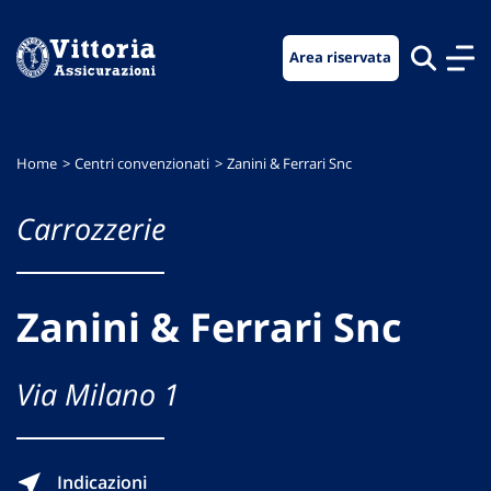
Vai
Vai
Vai
al
al
al
Area riservata
menu
contenuto
footer
di
principale
navigazione
Home
Centri convenzionati
Zanini & Ferrari Snc
Carrozzerie
Zanini & Ferrari Snc
Via Milano 1
Indicazioni