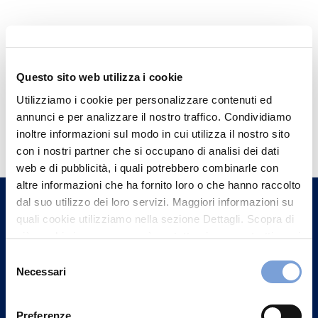
Questo sito web utilizza i cookie
Utilizziamo i cookie per personalizzare contenuti ed
annunci e per analizzare il nostro traffico. Condividiamo
Hai bisogno di
inoltre informazioni sul modo in cui utilizza il nostro sito
informazioni?
con i nostri partner che si occupano di analisi dei dati
Trova l'Agenzia più vicina a te e parla con
web e di pubblicità, i quali potrebbero combinarle con
altre informazioni che ha fornito loro o che hanno raccolto
un nostro Agente.
dal suo utilizzo dei loro servizi. Maggiori informazioni su
quali cookie utilizziamo nella sezione Dettagli. Scopra di
Contattaci
più su chi siamo, come può contattarci e come trattiamo i
dati personali nella nostra Informativa sulla privacy che
Selezione
può trovare nel footer del sito nella sezione "Informativa
Necessari
del
Privacy del sito".
consenso
Preferenze