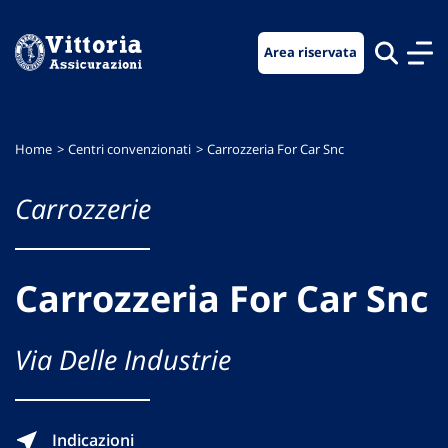
Vai
Vai
Vai
al
al
al
Area riservata
menu
contenuto
footer
di
principale
navigazione
Home
Centri convenzionati
Carrozzeria For Car Snc
Carrozzerie
Carrozzeria For Car Snc
Via Delle Industrie
Indicazioni