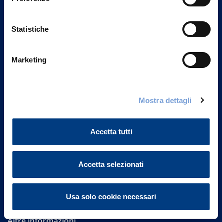
Statistiche
Marketing
Vittoria Assicurazioni S.p.A.
Mostra dettagli
Via Ignazio Gardella, 2
20149 Milano
Part. IVA 01329510158
Accetta tutti
FAQ
Accetta selezionati
Governance
Investor Relations
Usa solo cookie necessari
Altre informazioni