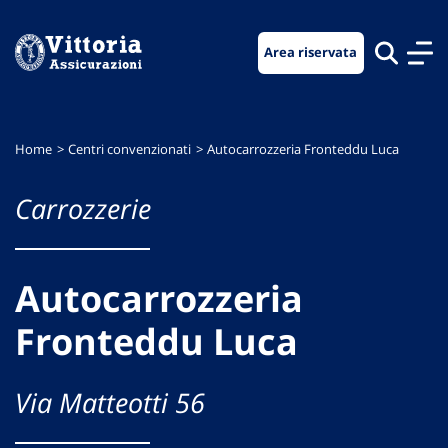
Vai
Vai
Vai
al
al
al
Area riservata
menu
contenuto
footer
di
principale
navigazione
Home
Centri convenzionati
Autocarrozzeria Fronteddu Luca
Carrozzerie
Autocarrozzeria
Fronteddu Luca
Via Matteotti 56