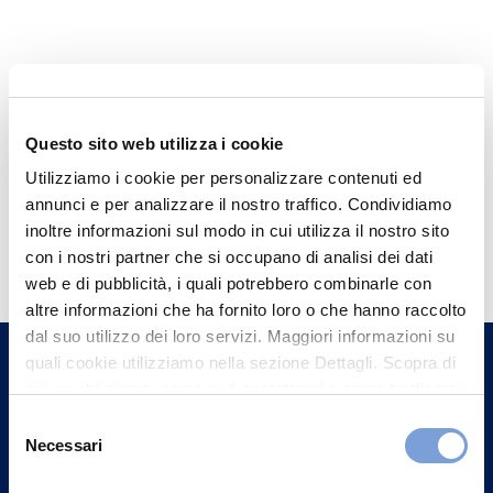
Questo sito web utilizza i cookie
Utilizziamo i cookie per personalizzare contenuti ed
annunci e per analizzare il nostro traffico. Condividiamo
Hai bisogno di
inoltre informazioni sul modo in cui utilizza il nostro sito
con i nostri partner che si occupano di analisi dei dati
informazioni?
web e di pubblicità, i quali potrebbero combinarle con
Trova l'Agenzia più vicina a te e parla con
altre informazioni che ha fornito loro o che hanno raccolto
un nostro Agente.
dal suo utilizzo dei loro servizi. Maggiori informazioni su
quali cookie utilizziamo nella sezione Dettagli. Scopra di
più su chi siamo, come può contattarci e come trattiamo i
Contattaci
dati personali nella nostra Informativa sulla privacy che
Selezione
può trovare nel footer del sito nella sezione "Informativa
Necessari
del
Privacy del sito".
consenso