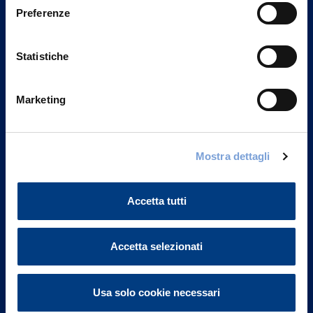
Preferenze
Statistiche
Marketing
Mostra dettagli
Vittoria Assicurazioni S.p.A.
Via Ignazio Gardella, 2
20149 Milano
Accetta tutti
Part. IVA 01329510158
FAQ
Accetta selezionati
Governance
Usa solo cookie necessari
Investor Relations