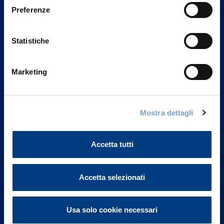
Preferenze
Statistiche
Marketing
Mostra dettagli
Vittoria Assicurazioni S.p.A.
Via Ignazio Gardella, 2
20149 Milano
Accetta tutti
Part. IVA 01329510158
FAQ
Accetta selezionati
Governance
Usa solo cookie necessari
Investor Relations