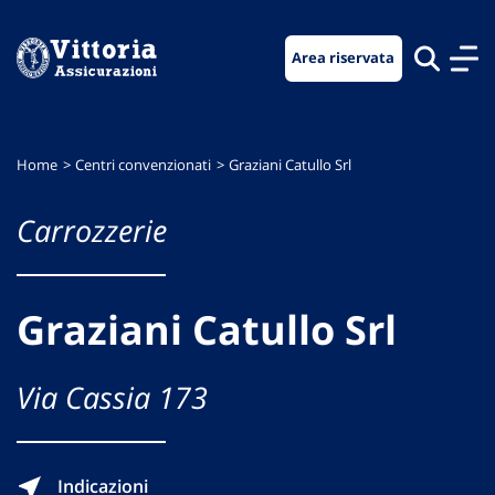
Vai
Vai
Vai
al
al
al
Area riservata
menu
contenuto
footer
di
principale
navigazione
Home
Centri convenzionati
Graziani Catullo Srl
Carrozzerie
Graziani Catullo Srl
Via Cassia 173
Indicazioni