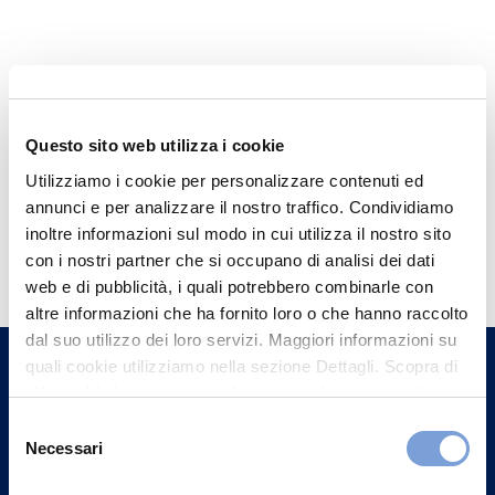
Questo sito web utilizza i cookie
Utilizziamo i cookie per personalizzare contenuti ed
annunci e per analizzare il nostro traffico. Condividiamo
Hai bisogno di
inoltre informazioni sul modo in cui utilizza il nostro sito
con i nostri partner che si occupano di analisi dei dati
informazioni?
web e di pubblicità, i quali potrebbero combinarle con
Trova l'Agenzia più vicina a te e parla con
altre informazioni che ha fornito loro o che hanno raccolto
dal suo utilizzo dei loro servizi. Maggiori informazioni su
un nostro Agente.
quali cookie utilizziamo nella sezione Dettagli. Scopra di
più su chi siamo, come può contattarci e come trattiamo i
Contattaci
dati personali nella nostra Informativa sulla privacy che
Selezione
può trovare nel footer del sito nella sezione "Informativa
Necessari
del
Privacy del sito".
consenso