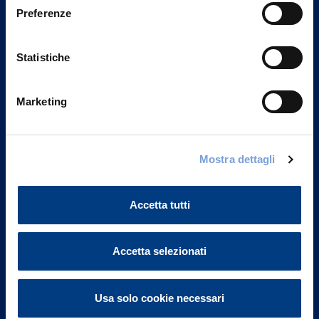
Preferenze
Statistiche
Marketing
Mostra dettagli
Vittoria Assicurazioni S.p.A.
Via Ignazio Gardella, 2
20149 Milano
Accetta tutti
Part. IVA 01329510158
FAQ
Accetta selezionati
Governance
Usa solo cookie necessari
Investor Relations