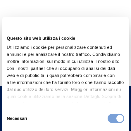
Questo sito web utilizza i cookie
Utilizziamo i cookie per personalizzare contenuti ed
annunci e per analizzare il nostro traffico. Condividiamo
Hai bisogno di
inoltre informazioni sul modo in cui utilizza il nostro sito
con i nostri partner che si occupano di analisi dei dati
informazioni?
web e di pubblicità, i quali potrebbero combinarle con
Trova l'Agenzia più vicina a te e parla con
altre informazioni che ha fornito loro o che hanno raccolto
un nostro Agente.
dal suo utilizzo dei loro servizi. Maggiori informazioni su
quali cookie utilizziamo nella sezione Dettagli. Scopra di
più su chi siamo, come può contattarci e come trattiamo i
Contattaci
dati personali nella nostra Informativa sulla privacy che
Selezione
può trovare nel footer del sito nella sezione "Informativa
Necessari
del
Privacy del sito".
consenso