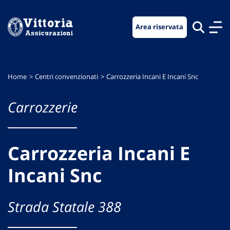
Vai
Vai
Vai
al
al
al
Area riservata
menu
contenuto
footer
di
principale
navigazione
Home
Centri convenzionati
Carrozzeria Incani E Incani Snc
Carrozzerie
Carrozzeria Incani E
Incani Snc
Strada Statale 388