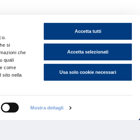
Accetta tutti
co.
he si
Accetta selezionati
ormazioni che
ontattaci
u quali
i e come
Usa solo cookie necessari
 sito nella
Mostra dettagli
Programma di Fidelizzazione