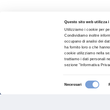
Questo sito web utilizza i
Utilizziamo i cookie per pe
Hai bi
Condividiamo inoltre informa
occupano di analisi dei dat
Trova l'A
ha fornito loro o che hanno
nostro Ag
cookie utilizziamo nella s
trattiamo i dati personali n
sezione "Informativa Privac
Selezione
Necessari
del
consenso
FAQ