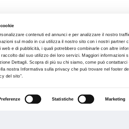
 cookie
rsonalizzare contenuti ed annunci e per analizzare il nostro traffi
sogno di informazioni?
zioni sul modo in cui utilizza il nostro sito con i nostri partner c
i web e di pubblicità, i quali potrebbero combinarle con altre inf
genzia più vicina a te e parla con un
C
 raccolto dal suo utilizzo dei loro servizi. Maggiori informazioni s
ente.
ezione Dettagli. Scopra di più su chi siamo, come può contattarc
ella nostra Informativa sulla privacy che può trovare nel footer del
y del sito".
Preferenze
Statistiche
Marketing
Performances