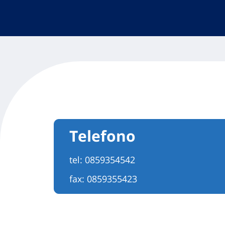
Telefono
tel:
0859354542
fax: 0859355423