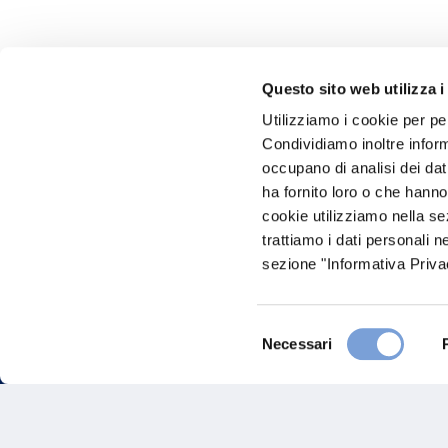
Questo sito web utilizza i
Utilizziamo i cookie per pe
Hai bi
Condividiamo inoltre informa
occupano di analisi dei dat
Trova l'A
ha fornito loro o che hanno
nostro Ag
cookie utilizziamo nella s
trattiamo i dati personali n
sezione "Informativa Privac
Selezione
Necessari
del
consenso
FAQ