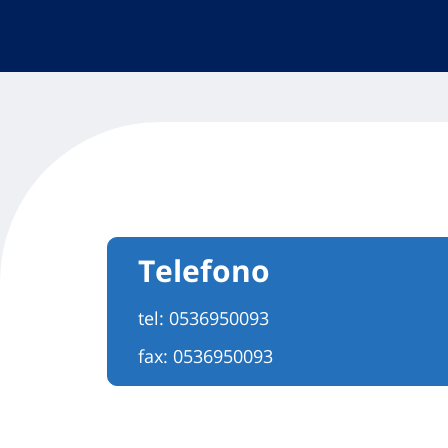
Telefono
tel:
0536950093
fax: 0536950093