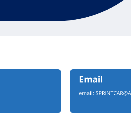
Email
email:
SPRINTCAR@A