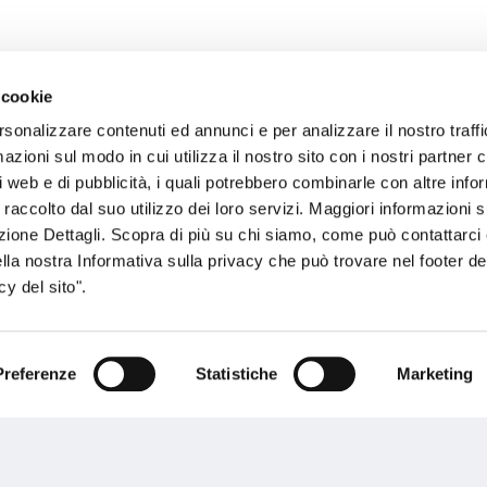
 cookie
rsonalizzare contenuti ed annunci e per analizzare il nostro traffi
sogno di informazioni?
zioni sul modo in cui utilizza il nostro sito con i nostri partner c
i web e di pubblicità, i quali potrebbero combinarle con altre inf
genzia più vicina a te e parla con un
C
 raccolto dal suo utilizzo dei loro servizi. Maggiori informazioni s
ente.
ezione Dettagli. Scopra di più su chi siamo, come può contattarc
ella nostra Informativa sulla privacy che può trovare nel footer del
y del sito".
Preferenze
Statistiche
Marketing
Performances