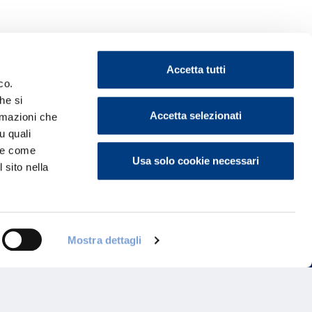
Accetta tutti
co.
he si
Accetta selezionati
ormazioni che
ontattaci
u quali
i e come
Usa solo cookie necessari
 sito nella
Mostra dettagli
Programma di Fidelizzazione