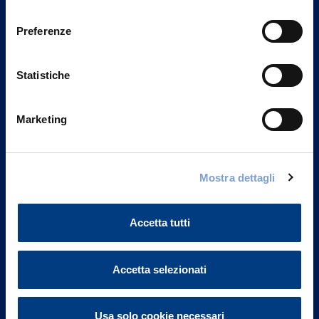
Privacy del sito".
consenso
Preferenze
Statistiche
Marketing
Mostra dettagli
Vittoria Assicurazioni S.p.A.
Via Ignazio Gardella, 2
Accetta tutti
20149 Milano
Part. IVA 01329510158
Accetta selezionati
FAQ
Governance
Usa solo cookie necessari