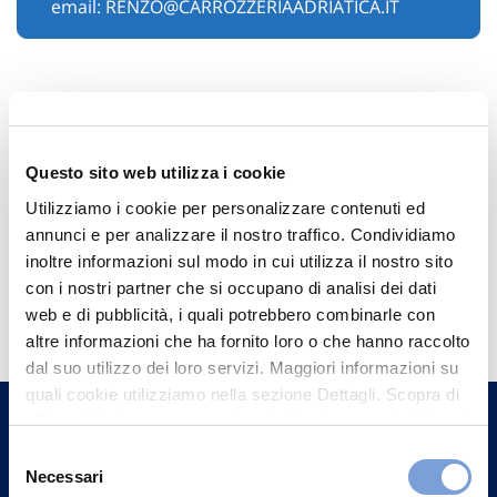
email:
RENZO@CARROZZERIAADRIATICA.IT
Questo sito web utilizza i cookie
Utilizziamo i cookie per personalizzare contenuti ed
annunci e per analizzare il nostro traffico. Condividiamo
inoltre informazioni sul modo in cui utilizza il nostro sito
Hai bisogno di
con i nostri partner che si occupano di analisi dei dati
web e di pubblicità, i quali potrebbero combinarle con
informazioni?
altre informazioni che ha fornito loro o che hanno raccolto
Trova l'Agenzia più vicina a te e parla con
dal suo utilizzo dei loro servizi. Maggiori informazioni su
quali cookie utilizziamo nella sezione Dettagli. Scopra di
un nostro Agente.
più su chi siamo, come può contattarci e come trattiamo i
dati personali nella nostra Informativa sulla privacy che
Selezione
Contattaci
può trovare nel footer del sito nella sezione "Informativa
Necessari
del