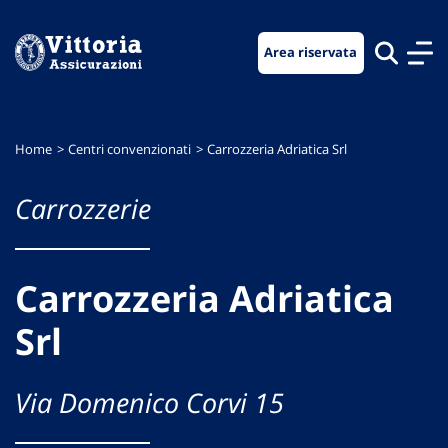
Vai
Vai
Vai
al
al
al
Area riservata
menu
contenuto
footer
di
principale
navigazione
Home
Centri convenzionati
Carrozzeria Adriatica Srl
Carrozzerie
Carrozzeria Adriatica
Srl
Via Domenico Corvi 15