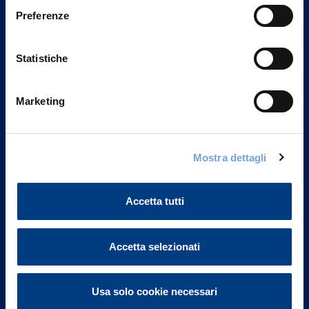
Preferenze
Statistiche
Marketing
Mostra dettagli
Vittoria Assicurazioni S.p.A.
Via Ignazio Gardella, 2
20149 Milano
Accetta tutti
Part. IVA 01329510158
FAQ
Accetta selezionati
Governance
Usa solo cookie necessari