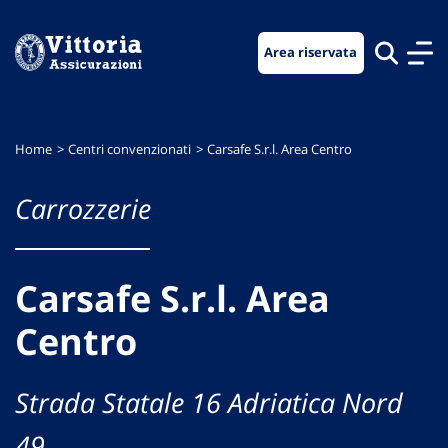
Vai
Vai
Vai
al
al
al
Area riservata
menu
contenuto
footer
di
principale
navigazione
Home
Centri convenzionati
Carsafe S.r.l. Area Centro
Carrozzerie
Carsafe S.r.l. Area
Centro
Strada Statale 16 Adriatica Nord
49