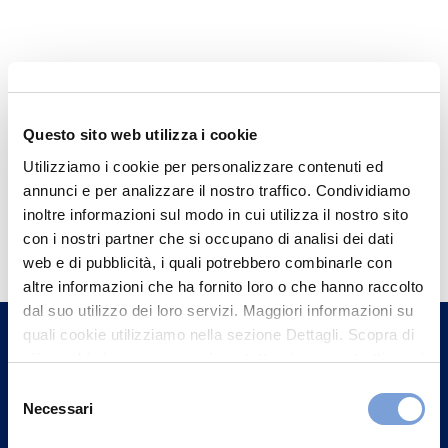
Questo sito web utilizza i cookie
Utilizziamo i cookie per personalizzare contenuti ed
annunci e per analizzare il nostro traffico. Condividiamo
inoltre informazioni sul modo in cui utilizza il nostro sito
Hai bisogno di
con i nostri partner che si occupano di analisi dei dati
informazioni?
web e di pubblicità, i quali potrebbero combinarle con
Trova l'Agenzia più vicina a te e parla con
altre informazioni che ha fornito loro o che hanno raccolto
dal suo utilizzo dei loro servizi. Maggiori informazioni su
un nostro Agente.
quali cookie utilizziamo nella sezione Dettagli. Scopra di
più su chi siamo, come può contattarci e come trattiamo i
Contattaci
dati personali nella nostra Informativa sulla privacy che
Selezione
può trovare nel footer del sito nella sezione "Informativa
Necessari
del
Privacy del sito".
consenso