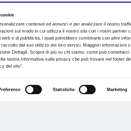
 cookie
sogno di informazioni?
rsonalizzare contenuti ed annunci e per analizzare il nostro traffi
zioni sul modo in cui utilizza il nostro sito con i nostri partner c
genzia più vicina a te e parla con un
C
i web e di pubblicità, i quali potrebbero combinarle con altre inf
ente.
 raccolto dal suo utilizzo dei loro servizi. Maggiori informazioni s
ezione Dettagli. Scopra di più su chi siamo, come può contattarc
ella nostra Informativa sulla privacy che può trovare nel footer del
y del sito".
Preferenze
Statistiche
Marketing
Performances
rnance
Press