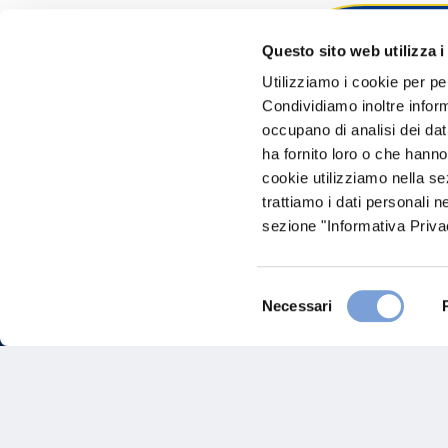
Questo sito web utilizza i
Hai bi
Utilizziamo i cookie per pe
Condividiamo inoltre informa
Trova l'A
occupano di analisi dei dat
nostro Ag
ha fornito loro o che hanno
cookie utilizziamo nella s
trattiamo i dati personali n
sezione "Informativa Privac
Selezione
Necessari
del
consenso
FAQ
Gove
Vittoria Assicurazioni S.p.A.