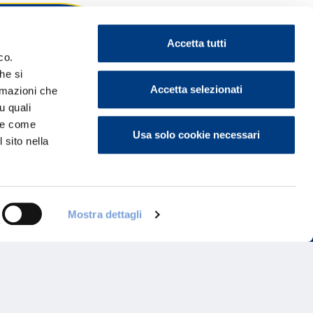
Accetta tutti
co.
he si
ontattaci
Accetta selezionati
ormazioni che
u quali
i e come
Usa solo cookie necessari
 sito nella
Mostra dettagli
Programma di Fidelizzazione
Reclami