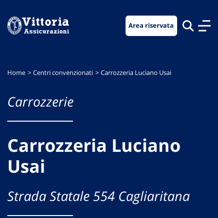
Vai
Vai
Vai
al
al
al
Area riservata
menu
contenuto
footer
di
principale
navigazione
Home
Centri convenzionati
Carrozzeria Luciano Usai
Carrozzerie
Carrozzeria Luciano
Usai
Strada Statale 554 Cagliaritana