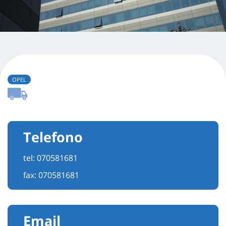
OPEL
Telefono
tel:
070581681
fax: 070581681
Email