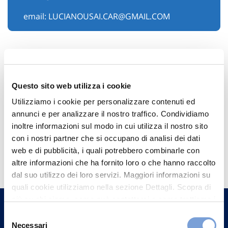
email:
LUCIANOUSAI.CAR@GMAIL.COM
Questo sito web utilizza i cookie
Utilizziamo i cookie per personalizzare contenuti ed
annunci e per analizzare il nostro traffico. Condividiamo
inoltre informazioni sul modo in cui utilizza il nostro sito
con i nostri partner che si occupano di analisi dei dati
Hai bisogno di
web e di pubblicità, i quali potrebbero combinarle con
informazioni?
altre informazioni che ha fornito loro o che hanno raccolto
dal suo utilizzo dei loro servizi. Maggiori informazioni su
Trova l'Agenzia più vicina a te e parla con
quali cookie utilizziamo nella sezione Dettagli. Scopra di
un nostro Agente.
più su chi siamo, come può contattarci e come trattiamo i
dati personali nella nostra Informativa sulla privacy che
Selezione
Contattaci
può trovare nel footer del sito nella sezione "Informativa
Necessari
del