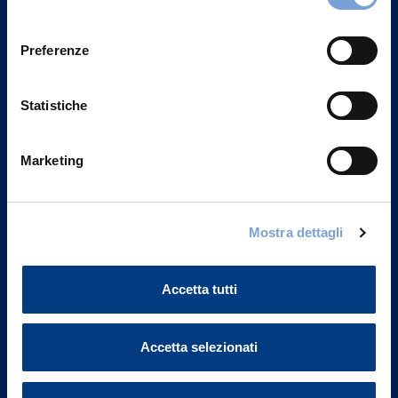
Privacy del sito".
consenso
Preferenze
Statistiche
Marketing
Mostra dettagli
Vittoria Assicurazioni S.p.A.
Via Ignazio Gardella, 2
Accetta tutti
20149 Milano
Part. IVA 01329510158
Accetta selezionati
FAQ