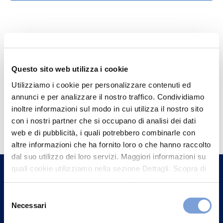
Questo sito web utilizza i cookie
Utilizziamo i cookie per personalizzare contenuti ed
annunci e per analizzare il nostro traffico. Condividiamo
inoltre informazioni sul modo in cui utilizza il nostro sito
Hai bisogno di
con i nostri partner che si occupano di analisi dei dati
informazioni?
web e di pubblicità, i quali potrebbero combinarle con
altre informazioni che ha fornito loro o che hanno raccolto
Trova l'Agenzia più vicina a te e parla con
dal suo utilizzo dei loro servizi. Maggiori informazioni su
un nostro Agente.
quali cookie utilizziamo nella sezione Dettagli. Scopra di
più su chi siamo, come può contattarci e come trattiamo i
Contattaci
dati personali nella nostra Informativa sulla privacy che
Selezione
può trovare nel footer del sito nella sezione "Informativa
Necessari
del
Privacy del sito".
consenso