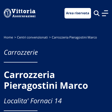
Vai
Vai
Vai
al
al
al
Area riservata
menu
contenuto
footer
di
principale
navigazione
Home
Centri convenzionati
Carrozzeria Pieragostini Marco
Carrozzerie
Carrozzeria
Pieragostini Marco
Localita' Fornaci 14