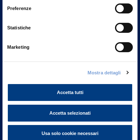
Preferenze
Statistiche
Marketing
Mostra dettagli
Vittoria Assicurazioni S.p.A.
Via Ignazio Gardella, 2
20149 Milano
Accetta tutti
Part. IVA 01329510158
FAQ
Accetta selezionati
Governance
Usa solo cookie necessari