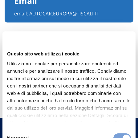
Email
email:
AUTOCAR.EUROPA@TISCALI.IT
Questo sito web utilizza i cookie
Utilizziamo i cookie per personalizzare contenuti ed
annunci e per analizzare il nostro traffico. Condividiamo
inoltre informazioni sul modo in cui utilizza il nostro sito
con i nostri partner che si occupano di analisi dei dati
Hai bisogno di
web e di pubblicità, i quali potrebbero combinarle con
altre informazioni che ha fornito loro o che hanno raccolto
informazioni?
dal suo utilizzo dei loro servizi. Maggiori informazioni su
Trova l'Agenzia più vicina a te e parla con
quali cookie utilizziamo nella sezione Dettagli. Scopra di
un nostro Agente.
più su chi siamo, come può contattarci e come trattiamo i
dati personali nella nostra Informativa sulla privacy che
Selezione
può trovare nel footer del sito nella sezione "Informativa