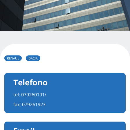
RENAUL
DACIA
Telefono
tel:
079260191\
fax: 079261923