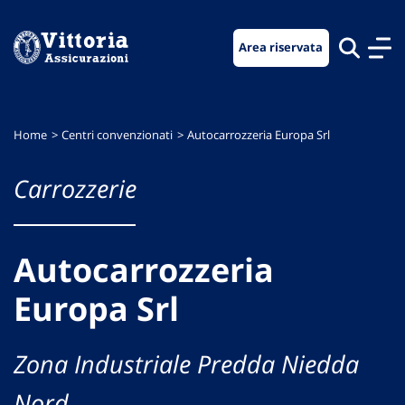
Vai
Vai
Vai
al
al
al
Area riservata
menu
contenuto
footer
di
principale
navigazione
Home
Centri convenzionati
Autocarrozzeria Europa Srl
Carrozzerie
Autocarrozzeria
Europa Srl
Zona Industriale Predda Niedda
Nord