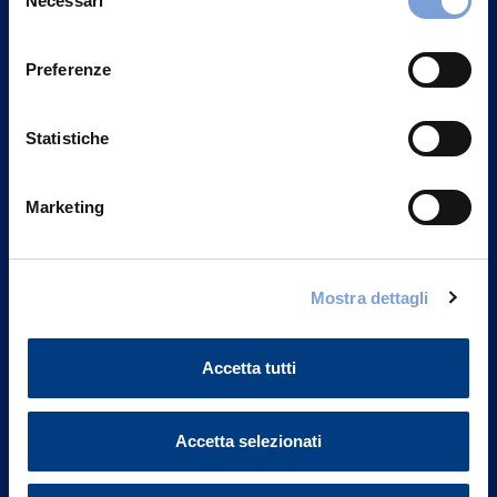
Necessari
Contattaci
del
Privacy del sito".
consenso
Preferenze
Statistiche
Marketing
Mostra dettagli
Vittoria Assicurazioni S.p.A.
Accetta tutti
Via Ignazio Gardella, 2
20149 Milano
Part. IVA 01329510158
Accetta selezionati
FAQ