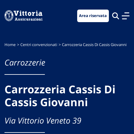
Vai
Vai
Vai
al
al
al
Area riservata
menu
contenuto
footer
di
principale
navigazione
Home
Centri convenzionati
Carrozzeria Cassis Di Cassis Giovanni
Carrozzerie
Carrozzeria Cassis Di
Cassis Giovanni
Via Vittorio Veneto 39