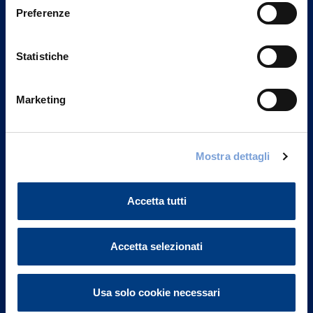
Preferenze
Statistiche
Marketing
Mostra dettagli
Vittoria Assicurazioni S.p.A.
Via Ignazio Gardella, 2
20149 Milano
Accetta tutti
Part. IVA 01329510158
FAQ
Accetta selezionati
Governance
Usa solo cookie necessari
Investor Relations