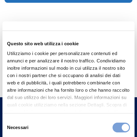
Questo sito web utilizza i cookie
Utilizziamo i cookie per personalizzare contenuti ed
annunci e per analizzare il nostro traffico. Condividiamo
inoltre informazioni sul modo in cui utilizza il nostro sito
Hai bisogno di
con i nostri partner che si occupano di analisi dei dati
informazioni?
web e di pubblicità, i quali potrebbero combinarle con
altre informazioni che ha fornito loro o che hanno raccolto
Trova l'Agenzia più vicina a te e parla con
dal suo utilizzo dei loro servizi. Maggiori informazioni su
un nostro Agente.
quali cookie utilizziamo nella sezione Dettagli. Scopra di
più su chi siamo, come può contattarci e come trattiamo i
Contattaci
dati personali nella nostra Informativa sulla privacy che
Selezione
può trovare nel footer del sito nella sezione "Informativa
Necessari
del
Privacy del sito".
consenso