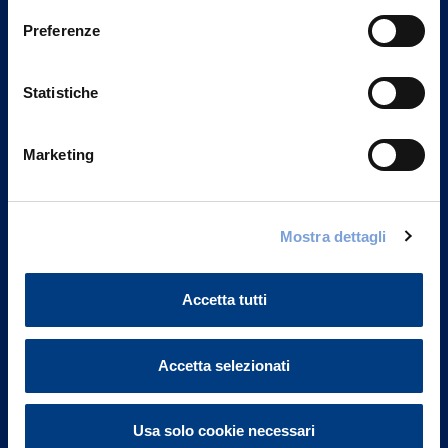
Preferenze
Statistiche
Marketing
Mostra dettagli
Vittoria Assicurazioni S.p.A.
Via Ignazio Gardella, 2
20149 Milano
Accetta tutti
Part. IVA 01329510158
Accetta selezionati
FAQ
Governance
Usa solo cookie necessari