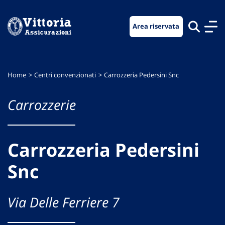
Vai
Vai
Vai
al
al
al
Area riservata
menu
contenuto
footer
di
principale
navigazione
Home
Centri convenzionati
Carrozzeria Pedersini Snc
Carrozzerie
Carrozzeria Pedersini
Snc
Via Delle Ferriere 7