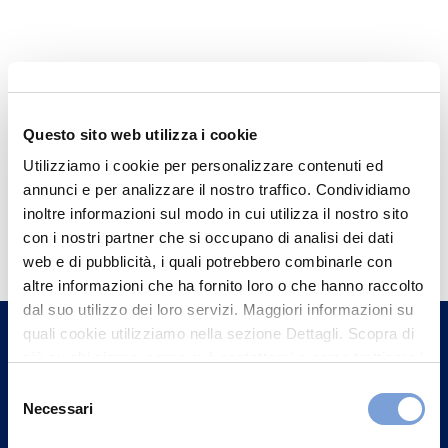
Questo sito web utilizza i cookie
Utilizziamo i cookie per personalizzare contenuti ed
annunci e per analizzare il nostro traffico. Condividiamo
inoltre informazioni sul modo in cui utilizza il nostro sito
Hai bisogno di
con i nostri partner che si occupano di analisi dei dati
informazioni?
web e di pubblicità, i quali potrebbero combinarle con
Trova l'Agenzia più vicina a te e parla con
altre informazioni che ha fornito loro o che hanno raccolto
dal suo utilizzo dei loro servizi. Maggiori informazioni su
un nostro Agente.
quali cookie utilizziamo nella sezione Dettagli. Scopra di
più su chi siamo, come può contattarci e come trattiamo i
Contattaci
dati personali nella nostra Informativa sulla privacy che
Selezione
può trovare nel footer del sito nella sezione "Informativa
Necessari
del
Privacy del sito".
consenso