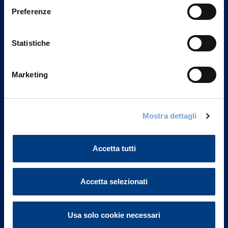
Preferenze
Statistiche
Marketing
Mostra dettagli
Vittoria Assicurazioni S.p.A.
Via Ignazio Gardella, 2
20149 Milano
Accetta tutti
Part. IVA 01329510158
FAQ
Accetta selezionati
Governance
Usa solo cookie necessari