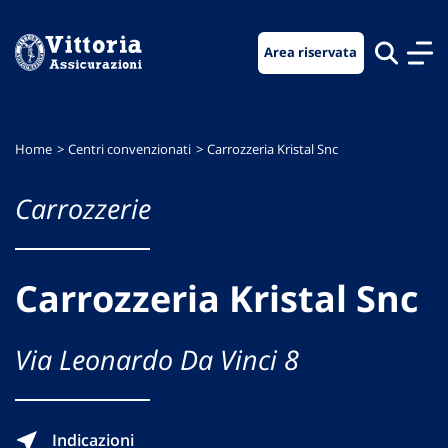
Vai
Vai
Vai
al
al
al
Area riservata
menu
contenuto
footer
di
principale
navigazione
Home
Centri convenzionati
Carrozzeria Kristal Snc
Carrozzerie
Carrozzeria Kristal Snc
Via Leonardo Da Vinci 8
Indicazioni