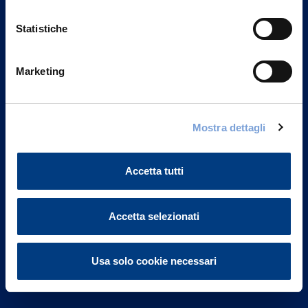
Statistiche
Marketing
Vittoria Assicurazioni S.p.A.
Via Ignazio Gardella, 2
Mostra dettagli
20149 Milano
Part. IVA 01329510158
Accetta tutti
FAQ
Governance
Accetta selezionati
Investor Relations
Usa solo cookie necessari
Altre informazioni