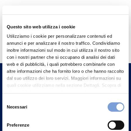
Questo sito web utilizza i cookie
Utilizziamo i cookie per personalizzare contenuti ed
Hai bisogno di
annunci e per analizzare il nostro traffico. Condividiamo
informazioni?
inoltre informazioni sul modo in cui utilizza il nostro sito
con i nostri partner che si occupano di analisi dei dati
Trova l'Agenzia più vicina a te e parla con
web e di pubblicità, i quali potrebbero combinarle con
un nostro Agente.
altre informazioni che ha fornito loro o che hanno raccolto
dal suo utilizzo dei loro servizi. Maggiori informazioni su
Contattaci
quali cookie utilizziamo nella sezione Dettagli. Scopra di
più su chi siamo, come può contattarci e come trattiamo i
dati personali nella nostra Informativa sulla privacy che
Selezione
può trovare nel footer del sito nella sezione "Informativa
Necessari
del
Privacy del sito".
consenso
Preferenze