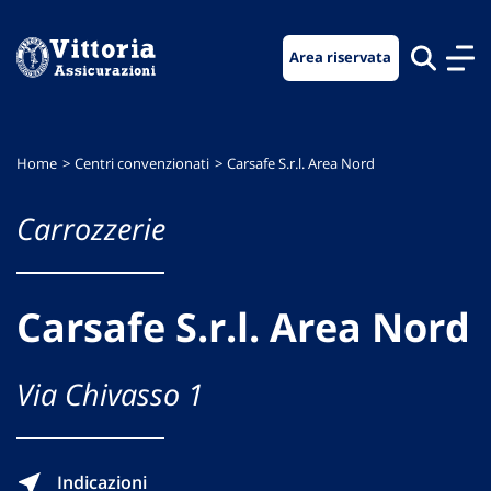
Vai
Vai
Vai
al
al
al
Area riservata
menu
contenuto
footer
di
principale
navigazione
Home
Centri convenzionati
Carsafe S.r.l. Area Nord
Carrozzerie
Carsafe S.r.l. Area Nord
Via Chivasso 1
Indicazioni