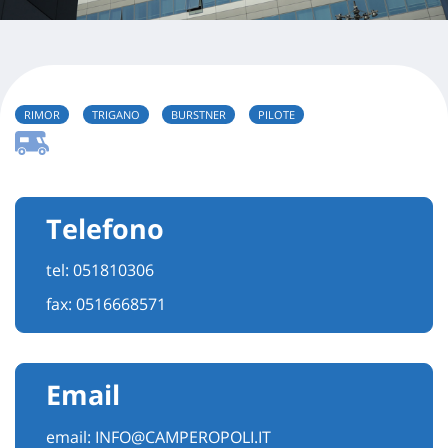
RIMOR
TRIGANO
BURSTNER
PILOTE
Telefono
tel:
051810306
fax: 0516668571
Email
email:
INFO@CAMPEROPOLI.IT