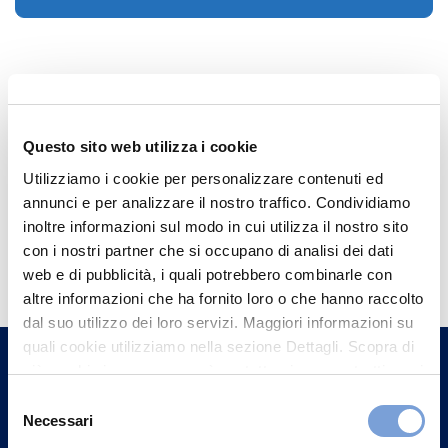
Questo sito web utilizza i cookie
Utilizziamo i cookie per personalizzare contenuti ed
annunci e per analizzare il nostro traffico. Condividiamo
inoltre informazioni sul modo in cui utilizza il nostro sito
Hai bisogno di
con i nostri partner che si occupano di analisi dei dati
informazioni?
web e di pubblicità, i quali potrebbero combinarle con
altre informazioni che ha fornito loro o che hanno raccolto
Trova l'Agenzia più vicina a te e parla con
dal suo utilizzo dei loro servizi. Maggiori informazioni su
un nostro Agente.
quali cookie utilizziamo nella sezione Dettagli. Scopra di
più su chi siamo, come può contattarci e come trattiamo i
dati personali nella nostra Informativa sulla privacy che
Contattaci
Selezione
può trovare nel footer del sito nella sezione "Informativa
Necessari
del
Privacy del sito".