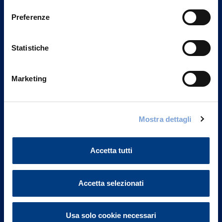
consenso
Preferenze
Statistiche
Marketing
Mostra dettagli
Vittoria Assicurazioni S.p.A.
Via Ignazio Gardella, 2
Accetta tutti
20149 Milano
Part. IVA 01329510158
Accetta selezionati
FAQ
Governance
Usa solo cookie necessari