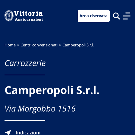
Vai
Vai
Vai
al
al
al
Area riservata
menu
contenuto
footer
di
principale
navigazione
Home
Centri convenzionati
Camperopoli S.r.l.
Carrozzerie
Camperopoli S.r.l.
Via Morgobbo 1516
Indicazioni