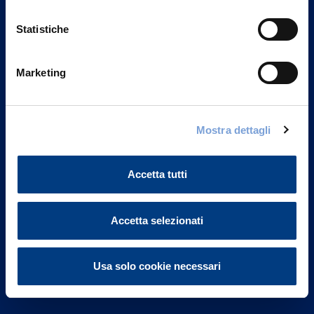
Statistiche
Marketing
Vittoria Assicurazioni S.p.A.
Via Ignazio Gardella, 2
Mostra dettagli
20149 Milano
Part. IVA 01329510158
Accetta tutti
FAQ
Governance
Accetta selezionati
Investor Relations
Usa solo cookie necessari
Altre informazioni