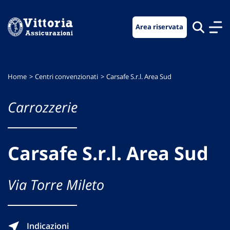
Vai
Vai
Vai
al
al
al
Area riservata
menu
contenuto
footer
di
principale
navigazione
Home
Centri convenzionati
Carsafe S.r.l. Area Sud
Carrozzerie
Carsafe S.r.l. Area Sud
Via Torre Mileto
Indicazioni