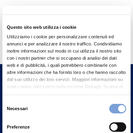
Questo sito web utilizza i cookie
Utilizziamo i cookie per personalizzare contenuti ed
Hai bisogno di
annunci e per analizzare il nostro traffico. Condividiamo
informazioni?
inoltre informazioni sul modo in cui utilizza il nostro sito
con i nostri partner che si occupano di analisi dei dati
Trova l'Agenzia più vicina a te e parla con
web e di pubblicità, i quali potrebbero combinarle con
un nostro Agente.
altre informazioni che ha fornito loro o che hanno raccolto
dal suo utilizzo dei loro servizi. Maggiori informazioni su
Contattaci
quali cookie utilizziamo nella sezione Dettagli. Scopra di
più su chi siamo, come può contattarci e come trattiamo i
dati personali nella nostra Informativa sulla privacy che
Selezione
può trovare nel footer del sito nella sezione "Informativa
Necessari
del
Privacy del sito".
consenso
Preferenze