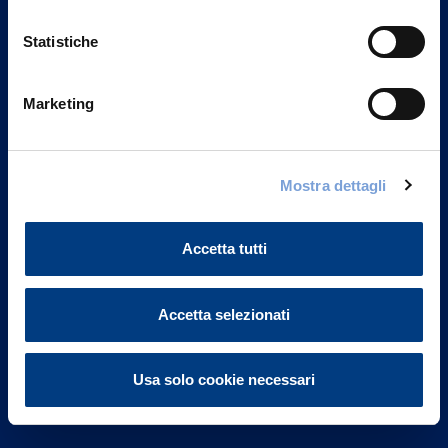
Statistiche
Marketing
Vittoria Assicurazioni S.p.A.
Via Ignazio Gardella, 2
Mostra dettagli
20149 Milano
Part. IVA 01329510158
Accetta tutti
FAQ
Governance
Accetta selezionati
Investor Relations
Usa solo cookie necessari
Altre informazioni