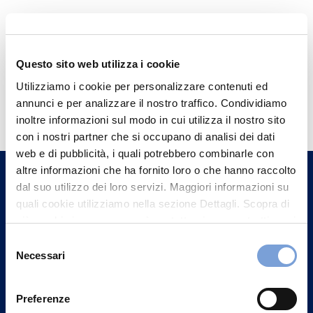
Questo sito web utilizza i cookie
Utilizziamo i cookie per personalizzare contenuti ed
Hai bisogno di
annunci e per analizzare il nostro traffico. Condividiamo
informazioni?
inoltre informazioni sul modo in cui utilizza il nostro sito
con i nostri partner che si occupano di analisi dei dati
Trova l'Agenzia più vicina a te e parla con
web e di pubblicità, i quali potrebbero combinarle con
un nostro Agente.
altre informazioni che ha fornito loro o che hanno raccolto
dal suo utilizzo dei loro servizi. Maggiori informazioni su
Contattaci
quali cookie utilizziamo nella sezione Dettagli. Scopra di
più su chi siamo, come può contattarci e come trattiamo i
dati personali nella nostra Informativa sulla privacy che
Selezione
può trovare nel footer del sito nella sezione "Informativa
Necessari
del
Privacy del sito".
consenso
Preferenze