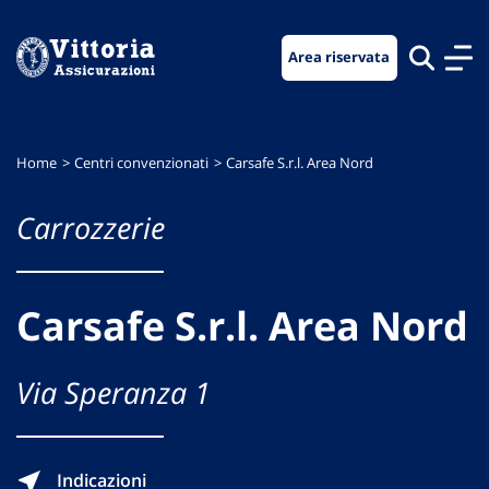
Vai
Vai
Vai
al
al
al
Area riservata
menu
contenuto
footer
di
principale
navigazione
Home
Centri convenzionati
Carsafe S.r.l. Area Nord
Carrozzerie
Carsafe S.r.l. Area Nord
Via Speranza 1
Indicazioni