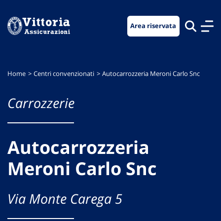
Vai
Vai
Vai
al
al
al
Area riservata
menu
contenuto
footer
di
principale
navigazione
Home
Centri convenzionati
Autocarrozzeria Meroni Carlo Snc
Carrozzerie
Autocarrozzeria
Meroni Carlo Snc
Via Monte Carega 5