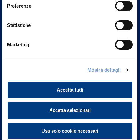
Preferenze
Statistiche
Marketing
Mostra dettagli
Vittoria Assicurazioni S.p.A.
Via Ignazio Gardella, 2
20149 Milano
Accetta tutti
Part. IVA 01329510158
FAQ
Accetta selezionati
Governance
Usa solo cookie necessari
Investor Relations