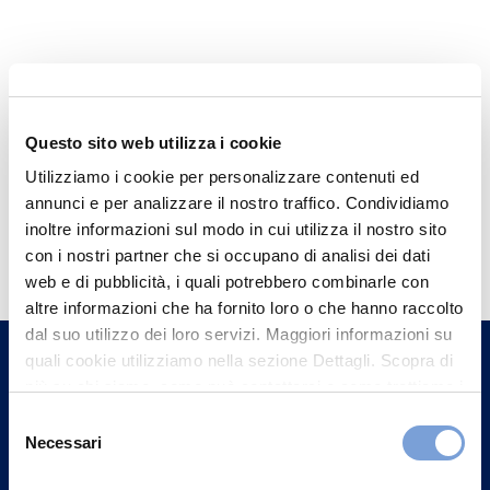
Questo sito web utilizza i cookie
Utilizziamo i cookie per personalizzare contenuti ed
annunci e per analizzare il nostro traffico. Condividiamo
Hai bisogno di
inoltre informazioni sul modo in cui utilizza il nostro sito
con i nostri partner che si occupano di analisi dei dati
informazioni?
web e di pubblicità, i quali potrebbero combinarle con
Trova l'Agenzia più vicina a te e parla con
altre informazioni che ha fornito loro o che hanno raccolto
un nostro Agente.
dal suo utilizzo dei loro servizi. Maggiori informazioni su
quali cookie utilizziamo nella sezione Dettagli. Scopra di
più su chi siamo, come può contattarci e come trattiamo i
Contattaci
dati personali nella nostra Informativa sulla privacy che
Selezione
può trovare nel footer del sito nella sezione "Informativa
Necessari
del
Privacy del sito".
consenso