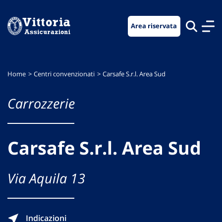
Vai
Vai
Vai
al
al
al
Area riservata
menu
contenuto
footer
di
principale
navigazione
Home
Centri convenzionati
Carsafe S.r.l. Area Sud
Carrozzerie
Carsafe S.r.l. Area Sud
Via Aquila 13
Indicazioni