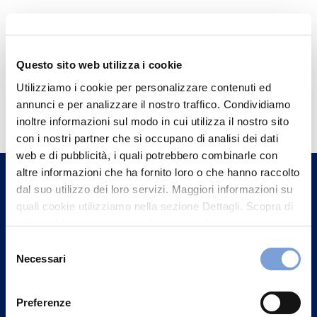
Questo sito web utilizza i cookie
Utilizziamo i cookie per personalizzare contenuti ed
Hai bisogno di
annunci e per analizzare il nostro traffico. Condividiamo
informazioni?
inoltre informazioni sul modo in cui utilizza il nostro sito
con i nostri partner che si occupano di analisi dei dati
Trova l'Agenzia più vicina a te e parla con
web e di pubblicità, i quali potrebbero combinarle con
un nostro Agente.
altre informazioni che ha fornito loro o che hanno raccolto
dal suo utilizzo dei loro servizi. Maggiori informazioni su
Contattaci
quali cookie utilizziamo nella sezione Dettagli. Scopra di
più su chi siamo, come può contattarci e come trattiamo i
dati personali nella nostra Informativa sulla privacy che
Selezione
può trovare nel footer del sito nella sezione "Informativa
Necessari
del
Privacy del sito".
consenso
Preferenze