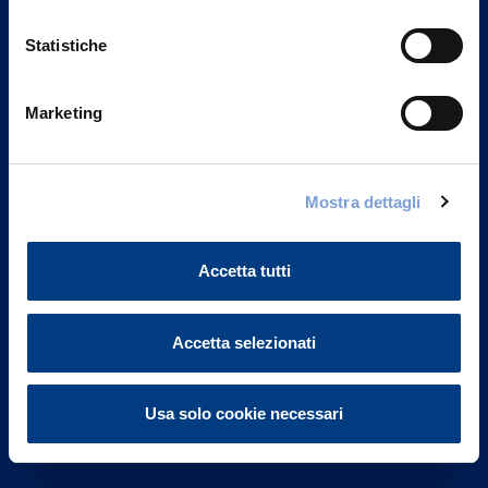
Statistiche
Marketing
Vittoria Assicurazioni S.p.A.
Via Ignazio Gardella, 2
Mostra dettagli
20149 Milano
Part. IVA 01329510158
Accetta tutti
FAQ
Governance
Accetta selezionati
Investor Relations
Usa solo cookie necessari
Altre informazioni